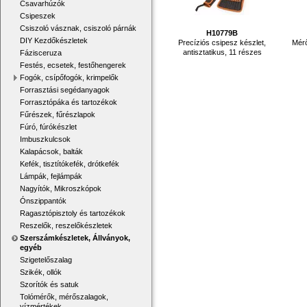
Csavarhúzók
Csipeszek
Csiszoló vásznak, csiszoló párnák
H10779B
DIY Kezdőkészletek
Precíziós csipesz készlet,
Mérő
antisztatikus, 11 részes
Fázisceruza
Festés, ecsetek, festőhengerek
Fogók, csípőfogók, krimpelők
Forrasztási segédanyagok
Forrasztópáka és tartozékok
Fűrészek, fűrészlapok
Fúró, fúrókészlet
Imbuszkulcsok
Kalapácsok, balták
Kefék, tisztítókefék, drótkefék
Lámpák, fejlámpák
Nagyítók, Mikroszkópok
Ónszippantók
Ragasztópisztoly és tartozékok
Reszelők, reszelőkészletek
Szerszámkészletek, Állványok,
egyéb
Szigetelőszalag
Szikék, ollók
Szorítók és satuk
Tolómérők, mérőszalagok,
vízmértékek