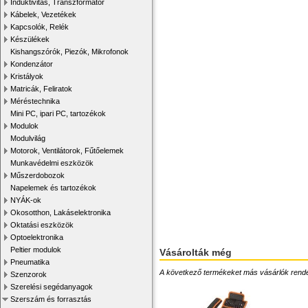
Induktivitás, Transzformátor
Kábelek, Vezetékek
Kapcsolók, Relék
Készülékek
Kishangszórók, Piezók, Mikrofonok
Kondenzátor
Kristályok
Matricák, Feliratok
Méréstechnika
Mini PC, ipari PC, tartozékok
Modulok
Modulvilág
Motorok, Ventilátorok, Fűtőelemek
Munkavédelmi eszközök
Műszerdobozok
Napelemek és tartozékok
NYÁK-ok
Okosotthon, Lakáselektronika
Oktatási eszközök
Optoelektronika
Peltier modulok
Vásárolták még
Pneumatika
A következő termékeket más vásárlók rendelték
Szenzorok
Szerelési segédanyagok
Szerszám és forrasztás