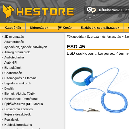
Kérdése van?
»
in
Kategóriák
Újdonságok
Kosár
Eszközök, szolgáltatások
3D nyomtatás
Főkategória
»
Szerszám és forrasztás
»
Sze
Adathordozók
ESD-45
Ajándékok, ajándékutalványok
Analóg áramkörök
ESD csuklópánt, karperec, 45mm-e
Audiotechnika
Autó HiFi
Biztosítékok
Csatlakozók
Csomagolás és tárolás
Digitális áramkörök
Diódák
Elemek, Akkuk, Töltők
Ellenállások, Potméterek
Építőkészletek (KIT, Modul)
Erősáramú szerelés
Fejlesztőeszközök
Foglalatok
Hobbielektronika.hu