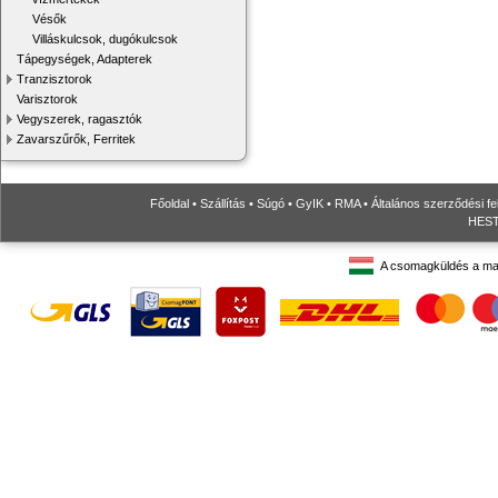
Vésők
Villáskulcsok, dugókulcsok
Tápegységek, Adapterek
Tranzisztorok
Varisztorok
Vegyszerek, ragasztók
Zavarszűrők, Ferritek
Főoldal
•
Szállítás
•
Súgó
•
GyIK
•
RMA
•
Általános szerződési fe
HESTO
A csomagküldés a ma