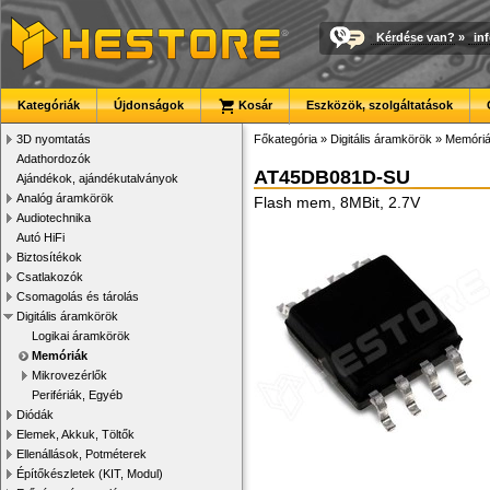
Kérdése van?
»
in
Kategóriák
Újdonságok
Kosár
Eszközök, szolgáltatások
3D nyomtatás
Főkategória
»
Digitális áramkörök
»
Memóri
Adathordozók
AT45DB081D-SU
Ajándékok, ajándékutalványok
Analóg áramkörök
Flash mem, 8MBit, 2.7V
Audiotechnika
Autó HiFi
Biztosítékok
Csatlakozók
Csomagolás és tárolás
Digitális áramkörök
Logikai áramkörök
Memóriák
Mikrovezérlők
Perifériák, Egyéb
Diódák
Elemek, Akkuk, Töltők
Ellenállások, Potméterek
Építőkészletek (KIT, Modul)