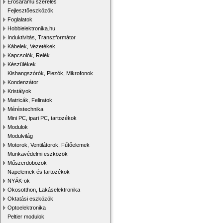
Erősáramú szerelés
Fejlesztőeszközök
Foglalatok
Hobbielektronika.hu
Induktivitás, Transzformátor
Kábelek, Vezetékek
Kapcsolók, Relék
Készülékek
Kishangszórók, Piezók, Mikrofonok
Kondenzátor
Kristályok
Matricák, Feliratok
Méréstechnika
Mini PC, ipari PC, tartozékok
Modulok
Modulvilág
Motorok, Ventilátorok, Fűtőelemek
Munkavédelmi eszközök
Műszerdobozok
Napelemek és tartozékok
NYÁK-ok
Okosotthon, Lakáselektronika
Oktatási eszközök
Optoelektronika
Peltier modulok