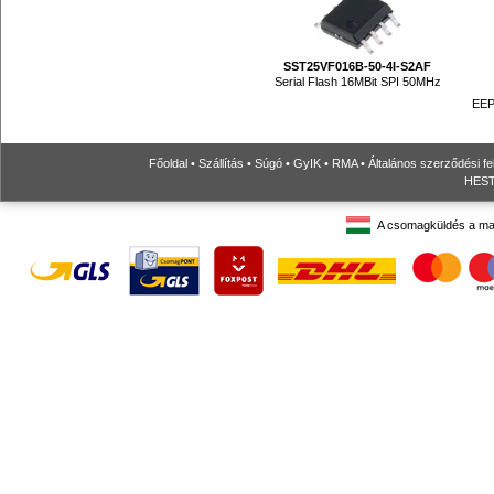
SST25VF016B-50-4I-S2AF
Serial Flash 16MBit SPI 50MHz
EEP
Főoldal
•
Szállítás
•
Súgó
•
GyIK
•
RMA
•
Általános szerződési fe
HESTO
A csomagküldés a ma