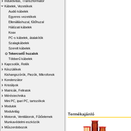
Induktivitás, Transzformátor
Kábelek, Vezetékek
Audió kábelek
Egyeres vezetékek
Ellenálláshuzal, fűtőhuzal
Hálózati kábelek
Koax
PC-s kábelek, átalakítók
Szalagkábelek
Szerelt kábelek
Tekercselő huzalok
Többerű kábelek
Kapcsolók, Relék
Készülékek
Kishangszórók, Piezók, Mikrofonok
Kondenzátor
Kristályok
Matricák, Feliratok
Méréstechnika
Mini PC, ipari PC, tartozékok
Modulok
Modulvilág
Termékajánló
Motorok, Ventilátorok, Fűtőelemek
Munkavédelmi eszközök
Műszerdobozok