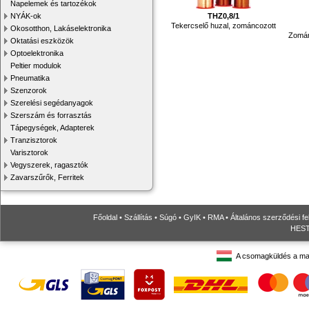
Napelemek és tartozékok
THZ0,8/1
NYÁK-ok
Tekercselő huzal, zománcozott
Okosotthon, Lakáselektronika
Zomán
Oktatási eszközök
Optoelektronika
Peltier modulok
Pneumatika
Szenzorok
Szerelési segédanyagok
Szerszám és forrasztás
Tápegységek, Adapterek
Tranzisztorok
Varisztorok
Vegyszerek, ragasztók
Zavarszűrők, Ferritek
Főoldal
•
Szállítás
•
Súgó
•
GyIK
•
RMA
•
Általános szerződési fe
HESTO
A csomagküldés a ma