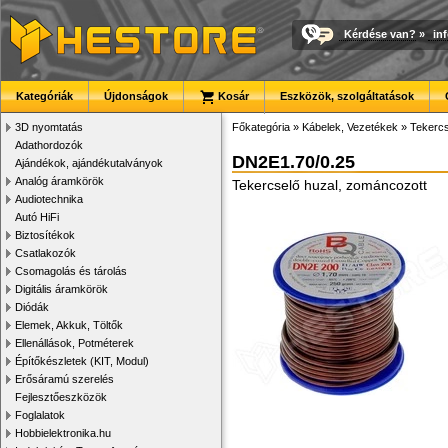
Kérdése van?
»
in
Kategóriák
Újdonságok
Kosár
Eszközök, szolgáltatások
3D nyomtatás
Főkategória
»
Kábelek, Vezetékek
»
Tekercs
Adathordozók
DN2E1.70/0.25
Ajándékok, ajándékutalványok
Analóg áramkörök
Tekercselő huzal, zománcozott
Audiotechnika
Autó HiFi
Biztosítékok
Csatlakozók
Csomagolás és tárolás
Digitális áramkörök
Diódák
Elemek, Akkuk, Töltők
Ellenállások, Potméterek
Építőkészletek (KIT, Modul)
Erősáramú szerelés
Fejlesztőeszközök
Foglalatok
Hobbielektronika.hu