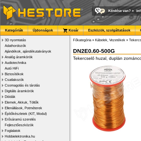
Kérdése van?
»
in
Kategóriák
Újdonságok
Kosár
Eszközök, szolgáltatások
3D nyomtatás
Főkategória
»
Kábelek, Vezetékek
»
Tekercs
Adathordozók
DN2E0.60-500G
Ajándékok, ajándékutalványok
Analóg áramkörök
Tekercselő huzal, duplán zománco
Audiotechnika
Autó HiFi
Biztosítékok
Csatlakozók
Csomagolás és tárolás
Digitális áramkörök
Diódák
Elemek, Akkuk, Töltők
Ellenállások, Potméterek
Építőkészletek (KIT, Modul)
Erősáramú szerelés
Fejlesztőeszközök
Foglalatok
Hobbielektronika.hu