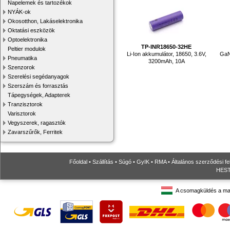
Napelemek és tartozékok
NYÁK-ok
Okosotthon, Lakáselektronika
Oktatási eszközök
Optoelektronika
TP-INR18650-32HE
Peltier modulok
Li-Ion akkumulátor, 18650, 3.6V,
GaN
Pneumatika
3200mAh, 10A
Szenzorok
Szerelési segédanyagok
Szerszám és forrasztás
Tápegységek, Adapterek
Tranzisztorok
Varisztorok
Vegyszerek, ragasztók
Zavarszűrők, Ferritek
Főoldal
•
Szállítás
•
Súgó
•
GyIK
•
RMA
•
Általános szerződési fe
HESTO
A csomagküldés a ma