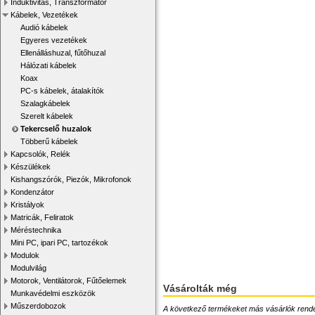
Induktivitás, Transzformátor
Kábelek, Vezetékek
Audió kábelek
Egyeres vezetékek
Ellenálláshuzal, fűtőhuzal
Hálózati kábelek
Koax
PC-s kábelek, átalakítók
Szalagkábelek
Szerelt kábelek
Tekercselő huzalok
Többerű kábelek
Kapcsolók, Relék
Készülékek
Kishangszórók, Piezók, Mikrofonok
Kondenzátor
Kristályok
Matricák, Feliratok
Méréstechnika
Mini PC, ipari PC, tartozékok
Modulok
Modulvilág
Motorok, Ventilátorok, Fűtőelemek
Vásárolták még
Munkavédelmi eszközök
Műszerdobozok
A következő termékeket más vásárlók rendelték