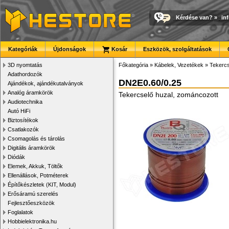
Kérdése van?
»
in
Kategóriák
Újdonságok
Kosár
Eszközök, szolgáltatások
3D nyomtatás
Főkategória
»
Kábelek, Vezetékek
»
Tekercs
Adathordozók
DN2E0.60/0.25
Ajándékok, ajándékutalványok
Analóg áramkörök
Tekercselő huzal, zománcozott
Audiotechnika
Autó HiFi
Biztosítékok
Csatlakozók
Csomagolás és tárolás
Digitális áramkörök
Diódák
Elemek, Akkuk, Töltők
Ellenállások, Potméterek
Építőkészletek (KIT, Modul)
Erősáramú szerelés
Fejlesztőeszközök
Foglalatok
Hobbielektronika.hu