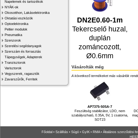
Napelemek és tartozékok
NYÁK-ok
Okosotthon, Lakáselektronika
DN2E0.60-1m
Oktatási eszközök
Optoelektronika
Tekercselő huzal,
Peltier modulok
Pneumatika
duplán
Szenzorok
zománcozott,
Szerelési segédanyagok
Szerszám és forrasztás
Ø0.6mm
Tápegységek, Adapterek
Tranzisztorok
Vásárolták még
Varisztorok
Vegyszerek, ragasztók
A következő termékeket más vásárlók rendelték
Zavarszűrők, Ferritek
AP7375-50SA-7
Feszültség stabilizátor, LDO, nem
DC
szabályozható, 0.35A, 5V, 1 csatorna,
mag
SOT23
Főoldal
•
Szállítás
•
Súgó
•
GyIK
•
RMA
•
Általános szerződési fe
HESTO