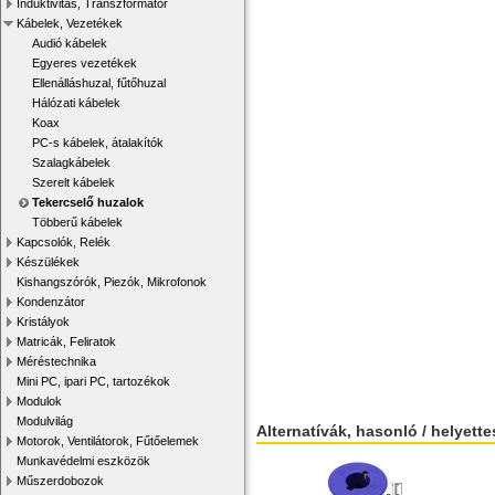
Induktivitás, Transzformátor
Kábelek, Vezetékek
Audió kábelek
Egyeres vezetékek
Ellenálláshuzal, fűtőhuzal
Hálózati kábelek
Koax
PC-s kábelek, átalakítók
Szalagkábelek
Szerelt kábelek
Tekercselő huzalok
Többerű kábelek
Kapcsolók, Relék
Készülékek
Kishangszórók, Piezók, Mikrofonok
Kondenzátor
Kristályok
Matricák, Feliratok
Méréstechnika
Mini PC, ipari PC, tartozékok
Modulok
Modulvilág
Alternatívák, hasonló / helyett
Motorok, Ventilátorok, Fűtőelemek
Munkavédelmi eszközök
Műszerdobozok