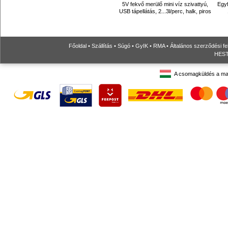
5V fekvő merülő mini víz szivattyú,
Egyf
USB tápellátás, 2...3l/perc, halk, piros
Főoldal
•
Szállítás
•
Súgó
•
GyIK
•
RMA
•
Általános szerződési fe
HESTO
A csomagküldés a ma