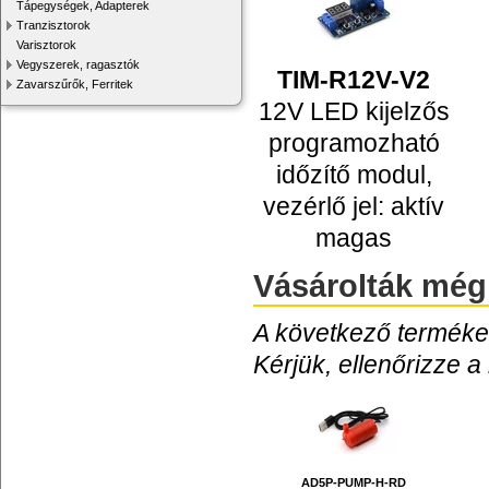
Tápegységek, Adapterek
Tranzisztorok
Varisztorok
Vegyszerek, ragasztók
TIM-R12V-V2
Zavarszűrők, Ferritek
12V LED kijelzős
programozható
időzítő modul,
vezérlő jel: aktív
magas
Vásárolták még
A következő termékek
Kérjük, ellenőrizze a
AD5P-PUMP-H-RD