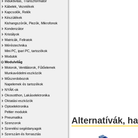
Induktivitás, Transzformátor
Kábelek, Vezetékek
Kapcsolók, Relék
Készülékek
Kishangszórók, Piezók, Mikrofonok
Kondenzátor
Kristályok
Matricák, Feliratok
Méréstechnika
Mini PC, ipari PC, tartozékok
Modulok
Modulvilág
Motorok, Ventilátorok, Fűtőelemek
Munkavédelmi eszközök
Műszerdobozok
Napelemek és tartozékok
NYÁK-ok
Okosotthon, Lakáselektronika
Oktatási eszközök
Optoelektronika
Peltier modulok
Alternatívák, h
Pneumatika
Szenzorok
Szerelési segédanyagok
Szerszám és forrasztás