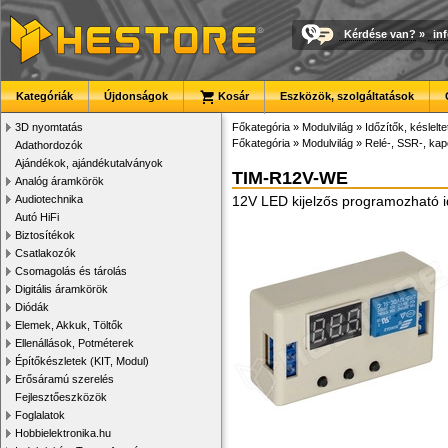
Kérdése van?
»
in
Kategóriák
Újdonságok
Kosár
Eszközök, szolgáltatások
3D nyomtatás
Főkategória
»
Modulvilág
»
Időzítők, késlelt
Főkategória
»
Modulvilág
»
Relé-, SSR-, ka
Adathordozók
Ajándékok, ajándékutalványok
TIM-R12V-WE
Analóg áramkörök
Audiotechnika
12V LED kijelzős programozható id
Autó HiFi
Biztosítékok
Csatlakozók
Csomagolás és tárolás
Digitális áramkörök
Diódák
Elemek, Akkuk, Töltők
Ellenállások, Potméterek
Építőkészletek (KIT, Modul)
Erősáramú szerelés
Fejlesztőeszközök
Foglalatok
Hobbielektronika.hu