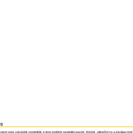
ég
ket más vásárlók rendelték a fent említett modellel együtt. Kérjük, ellenőrizze a kiválasztott