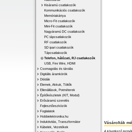
Kisáramú csatlakozók
Kommunikációs csatlakozók
Memóriakártya
Micro-Fit csatlakozók
Mini-Fit csatlakozók
Nagyáramú DC csatlakozók
PC tápcsatlakozók
RF csatlakozók
SD ipari csatlakozók
Tápcsatlakozók
Telefon, hálózati, RJ csatlakozók
USB, Fire Wire, HDMI
Csomagolás és tárolás
Digitális áramkörök
Diódák
Elemek, Akkuk, Töltők
Ellenállások, Potméterek
Építőkészletek (KIT, Modul)
Erősáramú szerelés
Fejlesztőeszközök
Foglalatok
Hobbielektronika.hu
Induktivitás, Transzformátor
Vásárolták m
Kábelek, Vezetékek
A következő terméke