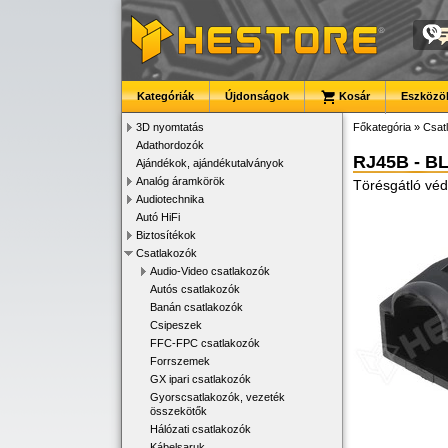
Kategóriák
Újdonságok
Kosár
Eszközök
3D nyomtatás
Főkategória
»
Csat
Adathordozók
RJ45B - B
Ajándékok, ajándékutalványok
Analóg áramkörök
Törésgátló véd
Audiotechnika
Autó HiFi
Biztosítékok
Csatlakozók
Audio-Video csatlakozók
Autós csatlakozók
Banán csatlakozók
Csipeszek
FFC-FPC csatlakozók
Forrszemek
GX ipari csatlakozók
Gyorscsatlakozók, vezeték
összekötők
Hálózati csatlakozók
Kábelsaruk