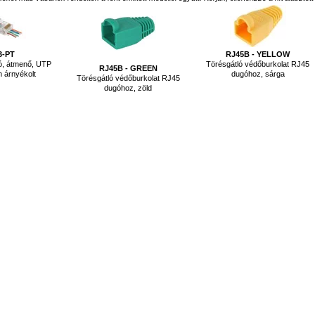
3-PT
RJ45B - YELLOW
ó, átmenő, UTP
Törésgátló védőburkolat RJ45
RJ45B - GREEN
 árnyékolt
dugóhoz, sárga
Törésgátló védőburkolat RJ45
dugóhoz, zöld