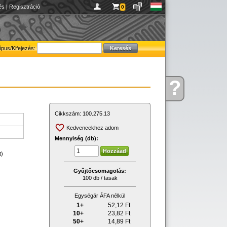
és
|
Regisztráció
0
ípus/Kifejezés:
?
Kérdése
van
Cikkszám:
100.275.13
Kedvencekhez adom
Mennyiség (db):
t)
Gyűjtőcsomagolás:
100 db / tasak
Egységár ÁFA nélkül
1+
52,12
Ft
10+
23,82
Ft
50+
14,89
Ft