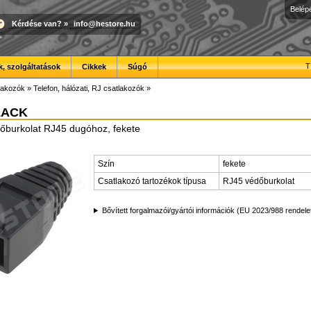
Belép
Kérdése van?
»
info@hestore.hu
T
, szolgáltatások
Cikkek
Súgó
lakozók
»
Telefon, hálózati, RJ csatlakozók
»
LACK
őburkolat RJ45 dugóhoz, fekete
Szín
fekete
Csatlakozó tartozékok típusa
RJ45 védőburkolat
Bővített forgalmazói/gyártói információk (EU 2023/988 rendele