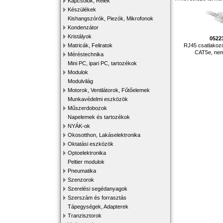
Kapcsolók, Relék
Készülékek
Kishangszórók, Piezók, Mikrofonok
Kondenzátor
Kristályok
0522
RJ45 csatlakoz
Matricák, Feliratok
CAT5e, nem
Méréstechnika
Mini PC, ipari PC, tartozékok
Modulok
Modulvilág
Motorok, Ventilátorok, Fűtőelemek
Munkavédelmi eszközök
Műszerdobozok
Napelemek és tartozékok
NYÁK-ok
Okosotthon, Lakáselektronika
Oktatási eszközök
Optoelektronika
Peltier modulok
Pneumatika
Szenzorok
Szerelési segédanyagok
Szerszám és forrasztás
Tápegységek, Adapterek
Tranzisztorok