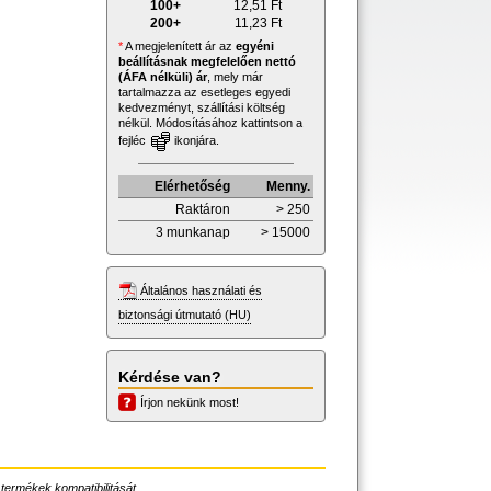
100+
12,51
Ft
200+
11,23
Ft
*
A megjelenített ár az
egyéni
beállításnak megfelelően nettó
(ÁFA nélküli) ár
, mely már
tartalmazza az esetleges egyedi
kedvezményt, szállítási költség
nélkül. Módosításához kattintson a
fejléc
ikonjára.
Elérhetőség
Menny.
Raktáron
> 250
3 munkanap
> 15000
Általános használati és
biztonsági útmutató (HU)
Kérdése van?
Írjon nekünk most!
 termékek kompatibilitását.