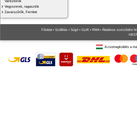
Varisztorok
Vegyszerek, ragasztók
Zavarszűrők, Ferritek
Főoldal
•
Szállítás
•
Súgó
•
GyIK
•
RMA
•
Általános szerződési fe
HESTO
A csomagküldés a ma