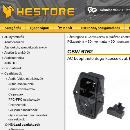
Kérdése van?
»
in
Kategóriák
Újdonságok
Kosár
Eszközök, szolgáltatások
3D nyomtatás
Főkategória
»
Csatlakozók
»
Hálózati csatl
Főkategória
»
3D nyomtatás
»
3D nyomtató 
Adathordozók
Ajándékok, ajándékutalványok
GSW 6762
Analóg áramkörök
Audiotechnika
AC beépíthető dugó kapcsolóval, b
Autó HiFi
Biztosítékok
Csatlakozók
Audio-Video csatlakozók
Autós csatlakozók
Banán csatlakozók
Csipeszek
FFC-FPC csatlakozók
Forrszemek
GX ipari csatlakozók
Gyorscsatlakozók, vezeték
összekötők
Hálózati csatlakozók
Kábelsaruk