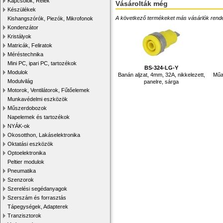
Kapcsolók, Relék
Vásárolták még
Készülékek
A következő termékeket más vásárlók rendelték
Kishangszórók, Piezók, Mikrofonok
Kondenzátor
Kristályok
Matricák, Feliratok
Méréstechnika
Mini PC, ipari PC, tartozékok
BS-324-LG-Y
Modulok
Banán aljzat, 4mm, 32A, nikkelezett,
Műa
Modulvilág
panelre, sárga
Motorok, Ventilátorok, Fűtőelemek
Munkavédelmi eszközök
Műszerdobozok
Napelemek és tartozékok
NYÁK-ok
Okosotthon, Lakáselektronika
Oktatási eszközök
Optoelektronika
Peltier modulok
Pneumatika
Szenzorok
Szerelési segédanyagok
Szerszám és forrasztás
Tápegységek, Adapterek
Tranzisztorok