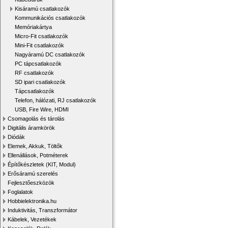
Kisáramú csatlakozók
Kommunikációs csatlakozók
Memóriakártya
Micro-Fit csatlakozók
Mini-Fit csatlakozók
Nagyáramú DC csatlakozók
PC tápcsatlakozók
RF csatlakozók
SD ipari csatlakozók
Tápcsatlakozók
Telefon, hálózati, RJ csatlakozók
USB, Fire Wire, HDMI
Csomagolás és tárolás
Digitális áramkörök
Diódák
Elemek, Akkuk, Töltők
Ellenállások, Potméterek
Építőkészletek (KIT, Modul)
Erősáramú szerelés
Fejlesztőeszközök
Foglalatok
Hobbielektronika.hu
Induktivitás, Transzformátor
Kábelek, Vezetékek