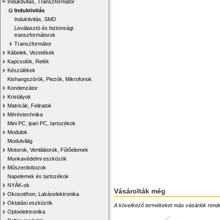
Induktivitás, Transzformátor
Induktivitás
Induktivitás, SMD
Leválasztó és biztonsági
transzformátorok
Transzformátor
Kábelek, Vezetékek
Kapcsolók, Relék
Készülékek
Kishangszórók, Piezók, Mikrofonok
Kondenzátor
Kristályok
Matricák, Feliratok
Méréstechnika
Mini PC, ipari PC, tartozékok
Modulok
Modulvilág
Motorok, Ventilátorok, Fűtőelemek
Munkavédelmi eszközök
Műszerdobozok
Napelemek és tartozékok
NYÁK-ok
Vásárolták még
Okosotthon, Lakáselektronika
Oktatási eszközök
A következő termékeket más vásárlók rendelték
Optoelektronika