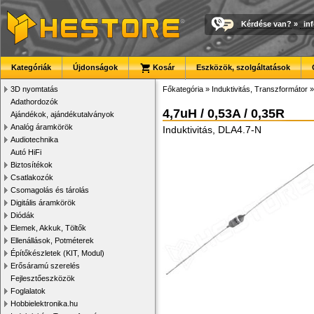
Kérdése van?
»
in
Kategóriák
Újdonságok
Kosár
Eszközök, szolgáltatások
3D nyomtatás
Főkategória
»
Induktivitás, Transzformátor
Adathordozók
4,7uH / 0,53A / 0,35R
Ajándékok, ajándékutalványok
Analóg áramkörök
Induktivitás, DLA4.7-N
Audiotechnika
Autó HiFi
Biztosítékok
Csatlakozók
Csomagolás és tárolás
Digitális áramkörök
Diódák
Elemek, Akkuk, Töltők
Ellenállások, Potméterek
Építőkészletek (KIT, Modul)
Erősáramú szerelés
Fejlesztőeszközök
Foglalatok
Hobbielektronika.hu