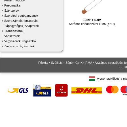
Peltier modulok
Pneumatika
Szenzorok
Szerelési segédanyagok
1,5nF / 500V
Szerszám és forrasztás
Kerámia kondenzátor RM5 (Y5U)
Tápegységek, Adapterek
Tranzisztorok
Varisztorok
Vegyszerek, ragasztók
Zavarszűrők, Ferritek
Főoldal
•
Szállítás
•
Súgó
•
GyIK
•
RMA
•
Általános szerződési fe
HESTO
A csomagküldés a ma