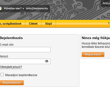
Belép
Kérdése van?
»
info@hestore.hu
T
, szolgáltatások
Cikkek
Súgó
Bejelentkezés
Nincs még fiókj
Hozza létre felhaszn
E-mail cím
termékek tízezrei közö
Jelszó
👁︎
Elfelejtett jelszó?
Maradjon bejelentkezve