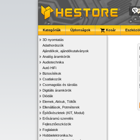
Kategóriák
Újdonságok
Kosár
Eszközök
3D nyomtatás
Adathordozók
Ajándékok, ajándékutalványok
Analóg áramkörök
Audiotechnika
Autó HiFi
Biztosítékok
Csatlakozók
Csomagolás és tárolás
Digitális áramkörök
Diódák
Elemek, Akkuk, Töltők
Ellenállások, Potméterek
Építőkészletek (KIT, Modul)
Erősáramú szerelés
Fejlesztőeszközök
Foglalatok
Hobbielektronika.hu