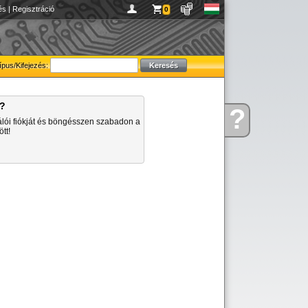
és
|
Regisztráció
0
ípus/Kifejezés:
a?
?
Kérdése
álói fiókját és böngésszen szabadon a
van
tt!