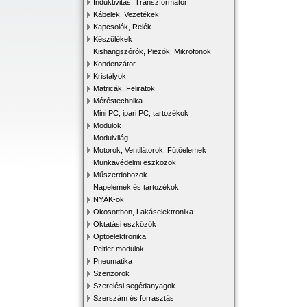
Induktivitás, Transzformátor
Kábelek, Vezetékek
Kapcsolók, Relék
Készülékek
Kishangszórók, Piezók, Mikrofonok
Kondenzátor
Kristályok
Matricák, Feliratok
Méréstechnika
Mini PC, ipari PC, tartozékok
Modulok
Modulvilág
Motorok, Ventilátorok, Fűtőelemek
Munkavédelmi eszközök
Műszerdobozok
Napelemek és tartozékok
NYÁK-ok
Okosotthon, Lakáselektronika
Oktatási eszközök
Optoelektronika
Peltier modulok
Pneumatika
Szenzorok
Szerelési segédanyagok
Szerszám és forrasztás