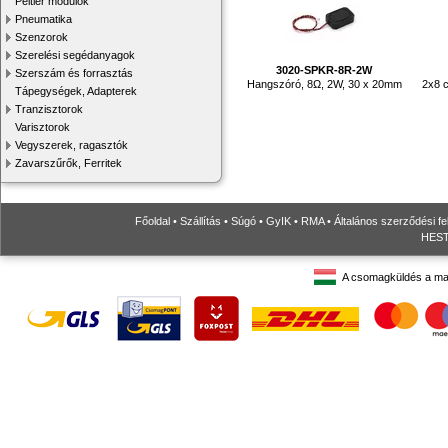
Peltier modulok
Pneumatika
Szenzorok
Szerelési segédanyagok
3020-SPKR-8R-2W
Szerszám és forrasztás
Hangszóró, 8Ω, 2W, 30 x 20mm
2x8 c
Tápegységek, Adapterek
Tranzisztorok
Varisztorok
Vegyszerek, ragasztók
Zavarszűrők, Ferritek
Főoldal
•
Szállítás
•
Súgó
•
GyIK
•
RMA
•
Általános szerződési fe
HESTO
A csomagküldés a ma