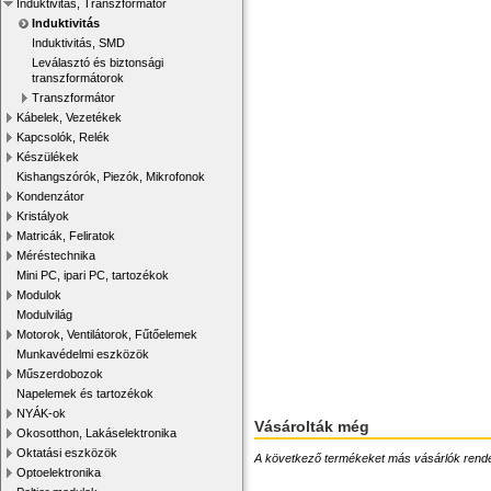
Induktivitás, Transzformátor
Induktivitás
Induktivitás, SMD
Leválasztó és biztonsági
transzformátorok
Transzformátor
Kábelek, Vezetékek
Kapcsolók, Relék
Készülékek
Kishangszórók, Piezók, Mikrofonok
Kondenzátor
Kristályok
Matricák, Feliratok
Méréstechnika
Mini PC, ipari PC, tartozékok
Modulok
Modulvilág
Motorok, Ventilátorok, Fűtőelemek
Munkavédelmi eszközök
Műszerdobozok
Napelemek és tartozékok
NYÁK-ok
Vásárolták még
Okosotthon, Lakáselektronika
Oktatási eszközök
A következő termékeket más vásárlók rendelték
Optoelektronika