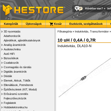
Kérdése van?
»
in
Kategóriák
Újdonságok
Kosár
Eszközök, szolgáltatások
3D nyomtatás
Főkategória
»
Induktivitás, Transzformátor
Adathordozók
10 uH / 0,4A / 0,7R
Ajándékok, ajándékutalványok
Analóg áramkörök
Induktivitás, DLA10-N
Audiotechnika
Autó HiFi
Biztosítékok
Csatlakozók
Csomagolás és tárolás
Digitális áramkörök
Diódák
Elemek, Akkuk, Töltők
Ellenállások, Potméterek
Építőkészletek (KIT, Modul)
Erősáramú szerelés
Fejlesztőeszközök
Foglalatok
Hobbielektronika.hu