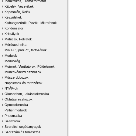
Induktivitás, Transzformátor
Kábelek, Vezetékek
Kapcsolók, Relék
Készülékek
Kishangszórók, Piezók, Mikrofonok
Kondenzátor
Kristályok
Matricák, Feliratok
Méréstechnika
Mini PC, ipari PC, tartozékok
Modulok
Modulvilág
Motorok, Ventilátorok, Fűtőelemek
Munkavédelmi eszközök
Műszerdobozok
Napelemek és tartozékok
NYÁK-ok
Okosotthon, Lakáselektronika
Oktatási eszközök
Optoelektronika
Peltier modulok
Pneumatika
Szenzorok
Szerelési segédanyagok
Szerszám és forrasztás