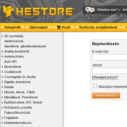
Kérdése van?
»
in
Kategóriák
Újdonságok
Kosár
Eszközök, szolgáltatások
3D nyomtatás
Adathordozók
Bejelentkezés
Ajándékok, ajándékutalványok
Analóg áramkörök
E-mail cím
Audiotechnika
Autó HiFi
Jelszó
Biztosítékok
Csatlakozók
Csomagolás és tárolás
Elfelejtett jelszó?
Digitális áramkörök
Maradjon bejelen
Diódák
Elemek, Akkuk, Töltők
Ellenállások, Potméterek
Építőkészletek (KIT, Modul)
Erősáramú szerelés
Fejlesztőeszközök
Foglalatok
Hobbielektronika.hu