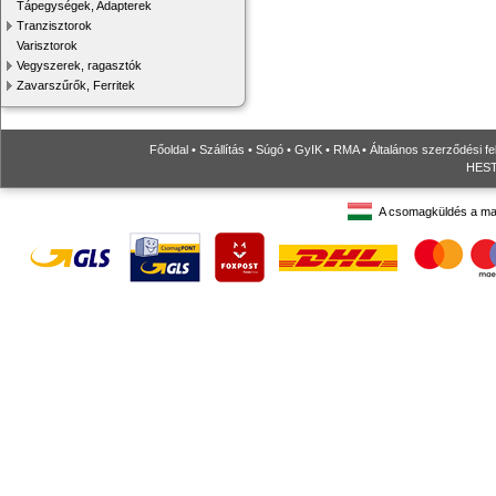
Tápegységek, Adapterek
Tranzisztorok
Varisztorok
Vegyszerek, ragasztók
Zavarszűrők, Ferritek
Főoldal
•
Szállítás
•
Súgó
•
GyIK
•
RMA
•
Általános szerződési fe
HESTO
A csomagküldés a ma