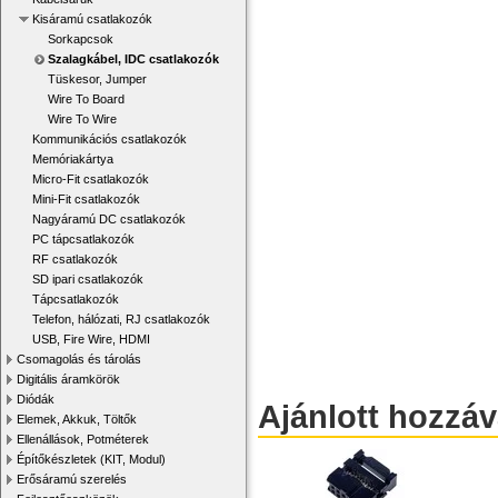
Kisáramú csatlakozók
Sorkapcsok
Szalagkábel, IDC csatlakozók
Tüskesor, Jumper
Wire To Board
Wire To Wire
Kommunikációs csatlakozók
Memóriakártya
Micro-Fit csatlakozók
Mini-Fit csatlakozók
Nagyáramú DC csatlakozók
PC tápcsatlakozók
RF csatlakozók
SD ipari csatlakozók
Tápcsatlakozók
Telefon, hálózati, RJ csatlakozók
USB, Fire Wire, HDMI
Csomagolás és tárolás
Digitális áramkörök
Diódák
Ajánlott hozzá
Elemek, Akkuk, Töltők
Ellenállások, Potméterek
Építőkészletek (KIT, Modul)
Erősáramú szerelés