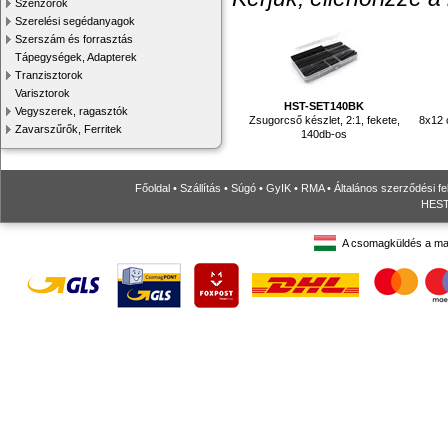
Szenzorok
Szerelési segédanyagok
Szerszám és forrasztás
Tápegységek, Adapterek
Tranzisztorok
Varisztorok
HST-SET140BK
Vegyszerek, ragasztók
Zsugorcső készlet, 2:1, fekete,
8x12 
Zavarszűrők, Ferritek
140db-os
Főoldal
•
Szállítás
•
Súgó
•
GyIK
•
RMA
•
Általános szerződési fe
HESTO
A csomagküldés a ma