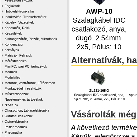
Fejlesztőeszközök
Foglalatok
AWP-10
Hobbielektronika.hu
Induktivitás, Transzformátor
Szalagkábel IDC
Kábelek, Vezetékek
csatlakozó, anya,
Kapcsolók, Relék
Készülékek
dugó, 2.54mm,
Kishangszórók, Piezók, Mikrofonok
Kondenzátor
2x5, Pólus: 10
Kristályok
Matricák, Feliratok
Alternatívák, h
Méréstechnika
Mini PC, ipari PC, tartozékok
Modulok
Modulvilág
Motorok, Ventilátorok, Fűtőelemek
Munkavédelmi eszközök
ZL231-10KG
Műszerdobozok
Szalagkábel IDC csatlakozó, apa,
Apa s
aljzat, 90°, 2.54mm, 2x5, Pólus: 10
Napelemek és tartozékok
NYÁK-ok
Okosotthon, Lakáselektronika
Vásárolták még
Oktatási eszközök
Optoelektronika
A következő termékek
Peltier modulok
Pneumatika
Kérjük, ellenőrizze a