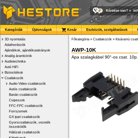
Kérdése van?
»
in
Kategóriák
Újdonságok
Kosár
Eszközök, szolgáltatások
3D nyomtatás
Főkategória
»
Csatlakozók
»
Kisáramú csat
Adathordozók
AWP-10K
Ajándékok, ajándékutalványok
Analóg áramkörök
Apa szalagkábel 90°-os csat. 10p.
Audiotechnika
Autó HiFi
Biztosítékok
Csatlakozók
Audio-Video csatlakozók
Autós csatlakozók
Banán csatlakozók
Csipeszek
FFC-FPC csatlakozók
Forrszemek
GX ipari csatlakozók
Gyorscsatlakozók, vezeték
összekötők
Hálózati csatlakozók
Kábelsaruk