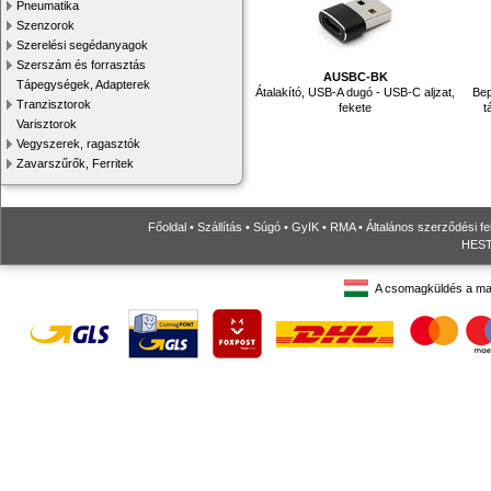
Pneumatika
Szenzorok
Szerelési segédanyagok
Szerszám és forrasztás
AUSBC-BK
Tápegységek, Adapterek
Átalakító, USB-A dugó - USB-C aljzat,
Bep
Tranzisztorok
fekete
t
Varisztorok
Vegyszerek, ragasztók
Zavarszűrők, Ferritek
Főoldal
•
Szállítás
•
Súgó
•
GyIK
•
RMA
•
Általános szerződési fe
HESTO
A csomagküldés a ma