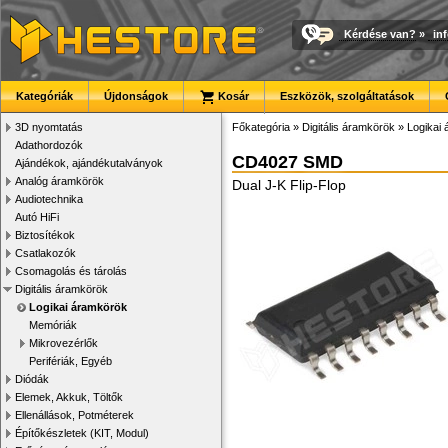
Kérdése van?
»
in
Kategóriák
Újdonságok
Kosár
Eszközök, szolgáltatások
3D nyomtatás
Főkategória
»
Digitális áramkörök
»
Logikai
Adathordozók
CD4027 SMD
Ajándékok, ajándékutalványok
Analóg áramkörök
Dual J-K Flip-Flop
Audiotechnika
Autó HiFi
Biztosítékok
Csatlakozók
Csomagolás és tárolás
Digitális áramkörök
Logikai áramkörök
Memóriák
Mikrovezérlők
Perifériák, Egyéb
Diódák
Elemek, Akkuk, Töltők
Ellenállások, Potméterek
Építőkészletek (KIT, Modul)