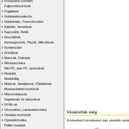
Erősáramú szerelés
Fejlesztőeszközök
Foglalatok
Hobbielektronika.hu
Induktivitás, Transzformátor
Kábelek, Vezetékek
Kapcsolók, Relék
Készülékek
Kishangszórók, Piezók, Mikrofonok
Kondenzátor
Kristályok
Matricák, Feliratok
Méréstechnika
Mini PC, ipari PC, tartozékok
Modulok
Modulvilág
Motorok, Ventilátorok, Fűtőelemek
Munkavédelmi eszközök
Műszerdobozok
Napelemek és tartozékok
NYÁK-ok
Okosotthon, Lakáselektronika
Vásárolták még
Oktatási eszközök
Optoelektronika
A következő termékeket más vásárlók rendelték
Peltier modulok