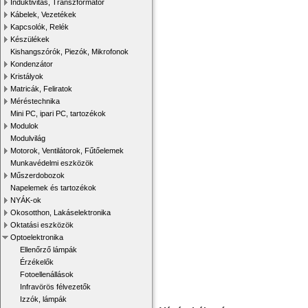
Induktivitás, Transzformátor
Kábelek, Vezetékek
Kapcsolók, Relék
Készülékek
Kishangszórók, Piezók, Mikrofonok
Kondenzátor
Kristályok
Matricák, Feliratok
Méréstechnika
Mini PC, ipari PC, tartozékok
Modulok
Modulvilág
Motorok, Ventilátorok, Fűtőelemek
Munkavédelmi eszközök
Műszerdobozok
Napelemek és tartozékok
NYÁK-ok
Okosotthon, Lakáselektronika
Oktatási eszközök
Optoelektronika
Ellenőrző lámpák
Érzékelők
Fotoellenállások
Infravörös félvezetők
Izzók, lámpák