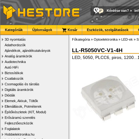
Kérdése van?
»
in
Kategóriák
Újdonságok
Kosár
Eszközök, szolgáltatások
3D nyomtatás
Főkategória
»
Optoelektronika
»
LED-ek
»
S
Adathordozók
LL-R5050VC-V1-4H
Ajándékok, ajándékutalványok
Analóg áramkörök
LED, 5050, PLCC6, piros, 1200.
Audiotechnika
Autó HiFi
Biztosítékok
Csatlakozók
Csomagolás és tárolás
Digitális áramkörök
Diódák
Elemek, Akkuk, Töltők
Ellenállások, Potméterek
Építőkészletek (KIT, Modul)
Erősáramú szerelés
Fejlesztőeszközök
Foglalatok
Hobbielektronika.hu