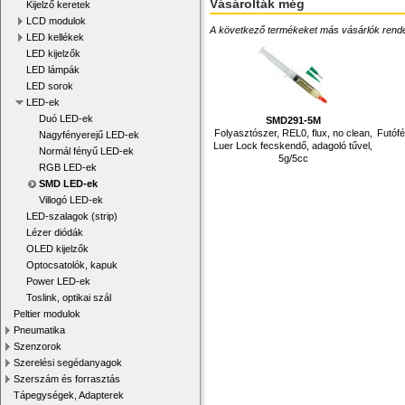
Vásárolták még
Kijelző keretek
LCD modulok
A következő termékeket más vásárlók rendelték
LED kellékek
LED kijelzők
LED lámpák
LED sorok
LED-ek
Duó LED-ek
SMD291-5M
Folyasztószer, REL0, flux, no clean,
Futófé
Nagyfényerejű LED-ek
Luer Lock fecskendő, adagoló tűvel,
Normál fényű LED-ek
5g/5cc
RGB LED-ek
SMD LED-ek
Villogó LED-ek
LED-szalagok (strip)
Lézer diódák
OLED kijelzők
Optocsatolók, kapuk
Power LED-ek
Toslink, optikai szál
Peltier modulok
Pneumatika
Szenzorok
Szerelési segédanyagok
Szerszám és forrasztás
Tápegységek, Adapterek