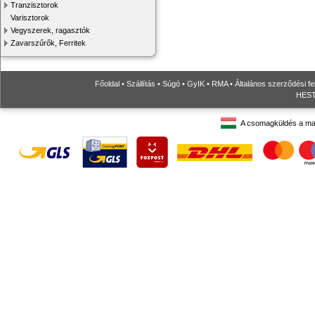
Tranzisztorok
Varisztorok
Vegyszerek, ragasztók
Zavarszűrők, Ferritek
Főoldal
•
Szállítás
•
Súgó
•
GyIK
•
RMA
•
Általános szerződési fe
HESTO
A csomagküldés a ma