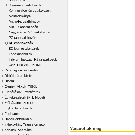
Kisáramú csatlakozók
Kommunikációs csatlakozók
Memóriakártya
Micro-Fit csatlakozók
Mini-Fit csatlakozók
Nagyáramú DC csatlakozók
PC tápcsatlakozók
RF csatlakozók
SD ipari csatlakozók
Tápcsatlakozók
Telefon, hálózati, RJ csatlakozók
USB, Fire Wire, HDMI
Csomagolás és tárolás
Digitális áramkörök
Diódák
Elemek, Akkuk, Töltők
Ellenállások, Potméterek
Építőkészletek (KIT, Modul)
Erősáramú szerelés
Fejlesztőeszközök
Foglalatok
Hobbielektronika.hu
Induktivitás, Transzformátor
Vásárolták még
Kábelek, Vezetékek