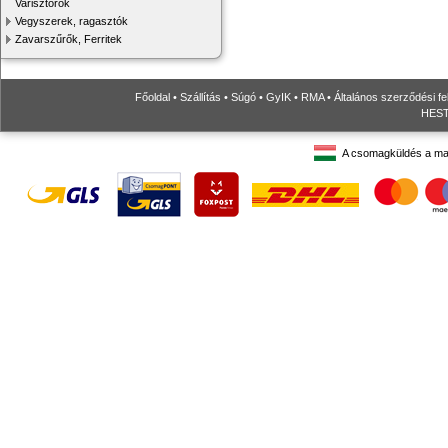
Varisztorok
Vegyszerek, ragasztók
Zavarszűrők, Ferritek
Főoldal
•
Szállítás
•
Súgó
•
GyIK
•
RMA
•
Általános szerződési fe
HESTO
A csomagküldés a ma