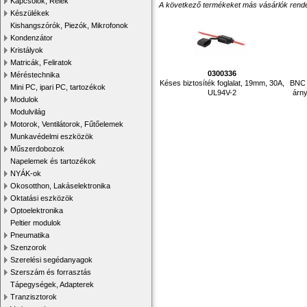
Kapcsolók, Relék
A következő termékeket más vásárlók rendelték
Készülékek
Kishangszórók, Piezók, Mikrofonok
Kondenzátor
Kristályok
Matricák, Feliratok
0300336
Méréstechnika
Késes biztosíték foglalat, 19mm, 30A,
BNC 
Mini PC, ipari PC, tartozékok
UL94V-2
árny
Modulok
Modulvilág
Motorok, Ventilátorok, Fűtőelemek
Munkavédelmi eszközök
Műszerdobozok
Napelemek és tartozékok
NYÁK-ok
Okosotthon, Lakáselektronika
Oktatási eszközök
Optoelektronika
Peltier modulok
Pneumatika
Szenzorok
Szerelési segédanyagok
Szerszám és forrasztás
Tápegységek, Adapterek
Tranzisztorok