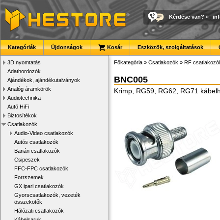
Kérdése van?
»
in
Kategóriák
Újdonságok
Kosár
Eszközök, szolgáltatások
3D nyomtatás
Főkategória
»
Csatlakozók
»
RF csatlakozó
Adathordozók
BNC005
Ajándékok, ajándékutalványok
Analóg áramkörök
Krimp, RG59, RG62, RG71 kábel
Audiotechnika
Autó HiFi
Biztosítékok
Csatlakozók
Audio-Video csatlakozók
Autós csatlakozók
Banán csatlakozók
Csipeszek
FFC-FPC csatlakozók
Forrszemek
GX ipari csatlakozók
Gyorscsatlakozók, vezeték
összekötők
Hálózati csatlakozók
Kábelsaruk