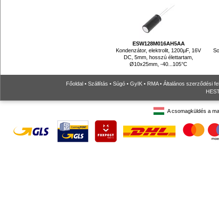
ESW128M016AH5AA
Kondenzátor, elektrolit, 1200µF, 16V
So
DC, 5mm, hosszú élettartam,
Ø10x25mm, -40...105°C
Főoldal
•
Szállítás
•
Súgó
•
GyIK
•
RMA
•
Általános szerződési fe
HESTO
A csomagküldés a ma