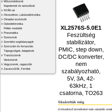
Műszerdobozok
Napelemek és tartozékok
NYÁK-ok
Okosotthon, Lakáselektronika
Oktatási eszközök
Optoelektronika
XL2576S-5.0E1
Peltier modulok
Pneumatika
Feszültség
Szenzorok
stabilizátor,
Szerelési segédanyagok
Szerszám és forrasztás
PMIC, step down,
Tápegységek, Adapterek
DC/DC konverter,
Tranzisztorok
Varisztorok
nem
Vegyszerek, ragasztók
Zavarszűrők, Ferritek
szabályozható,
5V, 3A, 42-
63kHz, 1
csatorna, TO263
Vásárolták még
A következő termékeket más vásárlók rendelték