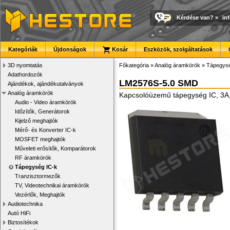
Kérdése van?
»
in
Kategóriák
Újdonságok
Kosár
Eszközök, szolgáltatások
3D nyomtatás
Főkategória
»
Analóg áramkörök
»
Tápegysé
Adathordozók
LM2576S-5.0 SMD
Ajándékok, ajándékutalványok
Analóg áramkörök
Kapcsolóüzemű tápegység IC, 3A
Audio - Video áramkörök
Időzítők, Generátorok
Kijelző meghajtók
Mérő- és Konverter IC-k
MOSFET meghajtók
Műveleti erősítők, Komparátorok
RF áramkörök
Tápegység IC-k
Tranzisztormezők
TV, Videotechnikai áramkörök
Vezérlők, Meghajtók
Audiotechnika
Autó HiFi
Biztosítékok