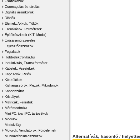
Csatlakozók
Csomagolás és tárolás
Digitális áramkörök
Diódák
Elemek, Akkuk, Töltők
Ellenállások, Potméterek
Építőkészletek (KIT, Modul)
Erősáramú szerelés
Fejlesztőeszközök
Foglalatok
Hobbielektronika.hu
Induktivitás, Transzformátor
Kábelek, Vezetékek
Kapcsolók, Relék
Készülékek
Kishangszórók, Piezók, Mikrofonok
Kondenzátor
Kristályok
Matricák, Feliratok
Méréstechnika
Mini PC, ipari PC, tartozékok
Modulok
Modulvilág
Motorok, Ventilátorok, Fűtőelemek
Alternatívák, hasonló / helyett
Munkavédelmi eszközök