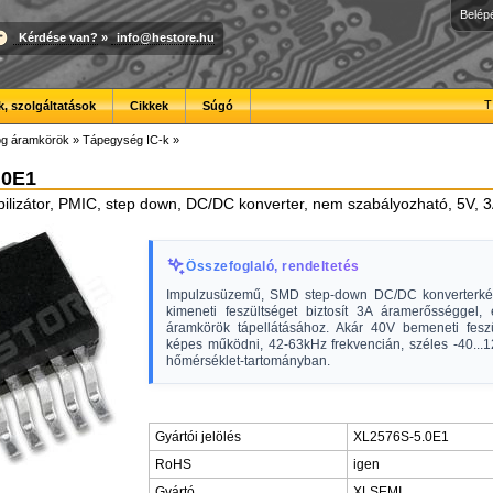
Belép
Kérdése van?
»
info@hestore.hu
T
, szolgáltatások
Cikkek
Súgó
óg áramkörök
»
Tápegység IC-k
»
.0E1
bilizátor, PMIC, step down, DC/DC konverter, nem szabályozható, 5V, 
Összefoglaló, rendeltetés
Impulzusüzemű, SMD step-down DC/DC konverterkén
kimeneti feszültséget biztosít 3A áramerősséggel, e
áramkörök tápellátásához. Akár 40V bemeneti feszü
képes működni, 42-63kHz frekvencián, széles -40...
hőmérséklet-tartományban.
Gyártói jelölés
XL2576S-5.0E1
RoHS
igen
Gyártó
XLSEMI