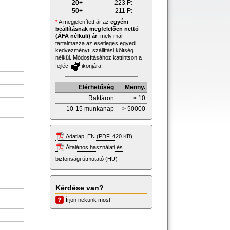
20+
223
Ft
50+
211
Ft
*
A megjelenített ár az
egyéni
beállításnak megfelelően nettó
(ÁFA nélküli) ár
, mely már
tartalmazza az esetleges egyedi
kedvezményt, szállítási költség
nélkül. Módosításához kattintson a
fejléc
ikonjára.
Elérhetőség
Menny.
Raktáron
> 10
10-15 munkanap
> 50000
Adatlap, EN (PDF, 420 KB)
Általános használati és
biztonsági útmutató (HU)
Kérdése van?
Írjon nekünk most!