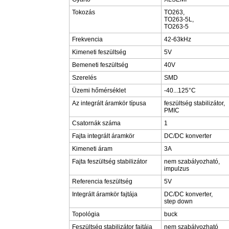
Tokozás
TO263,
TO263-5L,
TO263-5
Frekvencia
42-63kHz
Kimeneti feszültség
5V
Bemeneti feszültség
40V
Szerelés
SMD
Üzemi hőmérséklet
-40...125°C
Az integrált áramkör típusa
feszültség stabilizátor,
PMIC
Csatornák száma
1
Fajta integrált áramkör
DC/DC konverter
Kimeneti áram
3A
Fajta feszültség stabilizátor
nem szabályozható,
impulzus
Referencia feszültség
5V
Integrált áramkör fajtája
DC/DC konverter,
step down
Topológia
buck
Feszültség stabilizátor fajtája
nem szabályozható