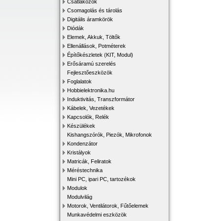
Csatlakozók
Csomagolás és tárolás
Digitális áramkörök
Diódák
Elemek, Akkuk, Töltők
Ellenállások, Potméterek
Építőkészletek (KIT, Modul)
Erősáramú szerelés
Fejlesztőeszközök
Foglalatok
Hobbielektronika.hu
Induktivitás, Transzformátor
Kábelek, Vezetékek
Kapcsolók, Relék
Készülékek
Kishangszórók, Piezók, Mikrofonok
Kondenzátor
Kristályok
Matricák, Feliratok
Méréstechnika
Mini PC, ipari PC, tartozékok
Modulok
Modulvilág
Motorok, Ventilátorok, Fűtőelemek
Munkavédelmi eszközök