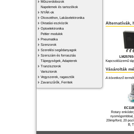
Műszerdobozok
Napelemek és tartozékok
NYÁK-ok
Okosotthon, Lakáselektronika
Alternatívák, 
Oktatási eszközök
Optoelektronika
Peltier modulok
Pneumatika
Szenzorok
Szerelési segédanyagok
Szerszám és forrasztás
LM2576S
Tápegységek, Adapterek
Kapcsolóüzemű táp
Tranzisztorok
Vásárolták m
Varisztorok
Vegyszerek, ragasztók
A következő terméke
Zavarszűrők, Ferritek
EC11B
Rotary enkóder,
nyomógombbal,
20imp/ford, 20 pozí
B, 