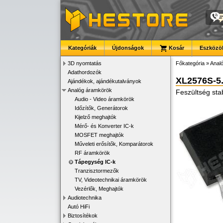
Kategóriák
Újdonságok
Kosár
Eszközök
3D nyomtatás
Főkategória
»
Anal
Adathordozók
XL2576S-5
Ajándékok, ajándékutalványok
Analóg áramkörök
Feszültség sta
Audio - Video áramkörök
Időzítők, Generátorok
Kijelző meghajtók
Mérő- és Konverter IC-k
MOSFET meghajtók
Műveleti erősítők, Komparátorok
RF áramkörök
Tápegység IC-k
Tranzisztormezők
TV, Videotechnikai áramkörök
Vezérlők, Meghajtók
Audiotechnika
Autó HiFi
Biztosítékok