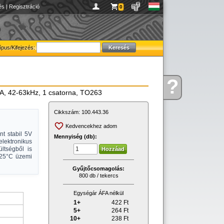
és
|
Regisztráció
0
ípus/Kifejezés:
?
Kérdése
3A, 42-63kHz, 1 csatorna, TO263
van
Cikkszám:
100.443.36
Kedvencekhez adom
t stabil 5V
Mennyiség (db):
lektronikus
ltségből is
125°C üzemi
Gyűjtőcsomagolás:
800 db / tekercs
Egységár ÁFA nélkül
1+
422
Ft
5+
264
Ft
10+
238
Ft