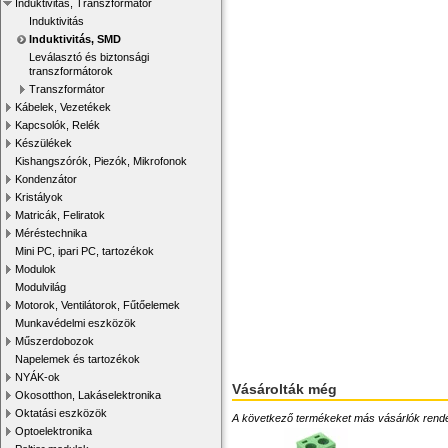
Induktivitás, Transzformátor
Induktivitás
Induktivitás, SMD
Leválasztó és biztonsági
transzformátorok
Transzformátor
Kábelek, Vezetékek
Kapcsolók, Relék
Készülékek
Kishangszórók, Piezók, Mikrofonok
Kondenzátor
Kristályok
Matricák, Feliratok
Méréstechnika
Mini PC, ipari PC, tartozékok
Modulok
Modulvilág
Motorok, Ventilátorok, Fűtőelemek
Munkavédelmi eszközök
Műszerdobozok
Napelemek és tartozékok
NYÁK-ok
Vásárolták még
Okosotthon, Lakáselektronika
Oktatási eszközök
A következő termékeket más vásárlók rendelték
Optoelektronika