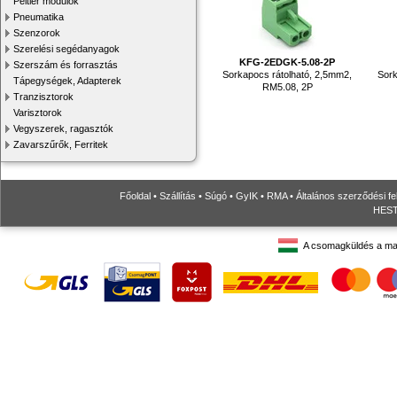
Peltier modulok
Pneumatika
Szenzorok
Szerelési segédanyagok
KFG-2EDGK-5.08-2P
Szerszám és forrasztás
Sorkapocs rátolható, 2,5mm2,
Sork
Tápegységek, Adapterek
RM5.08, 2P
Tranzisztorok
Varisztorok
Vegyszerek, ragasztók
Zavarszűrők, Ferritek
Főoldal
•
Szállítás
•
Súgó
•
GyIK
•
RMA
•
Általános szerződési fe
HESTO
A csomagküldés a ma