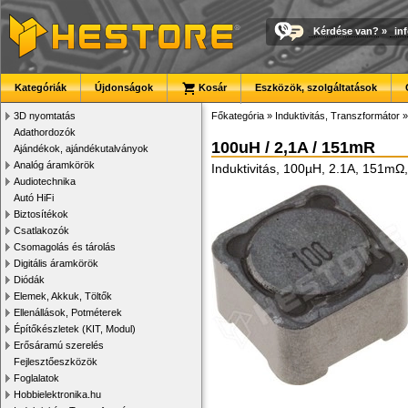
Kérdése van?
»
in
Kategóriák
Újdonságok
Kosár
Eszközök, szolgáltatások
3D nyomtatás
Főkategória
»
Induktivitás, Transzformátor
Adathordozók
100uH / 2,1A / 151mR
Ajándékok, ajándékutalványok
Analóg áramkörök
Induktivitás, 100µH, 2.1A, 151m
Audiotechnika
Autó HiFi
Biztosítékok
Csatlakozók
Csomagolás és tárolás
Digitális áramkörök
Diódák
Elemek, Akkuk, Töltők
Ellenállások, Potméterek
Építőkészletek (KIT, Modul)
Erősáramú szerelés
Fejlesztőeszközök
Foglalatok
Hobbielektronika.hu