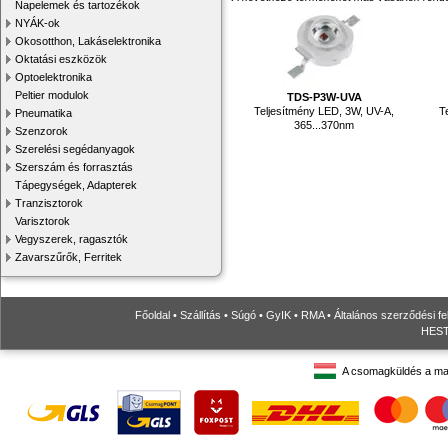
Napelemek és tartozékok
NYÁK-ok
Okosotthon, Lakáselektronika
Oktatási eszközök
Optoelektronika
Peltier modulok
TDS-P3W-UVA
Teljesítmény LED, 3W, UV-A,
T
Pneumatika
365...370nm
Szenzorok
Szerelési segédanyagok
Szerszám és forrasztás
Tápegységek, Adapterek
Tranzisztorok
Varisztorok
Vegyszerek, ragasztók
Zavarszűrők, Ferritek
Főoldal
•
Szállítás
•
Súgó
•
GyIK
•
RMA
•
Általános szerződési fe
HESTO
A csomagküldés a ma