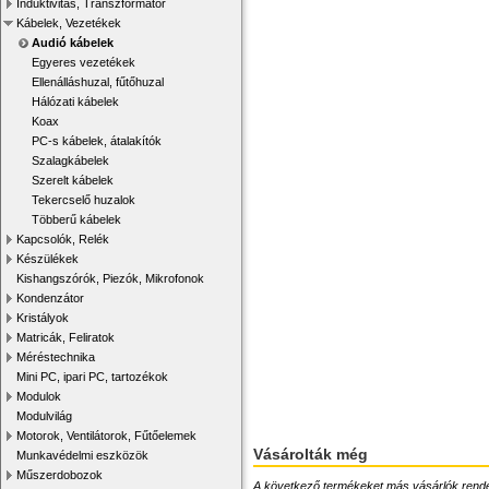
Induktivitás, Transzformátor
Kábelek, Vezetékek
Audió kábelek
Egyeres vezetékek
Ellenálláshuzal, fűtőhuzal
Hálózati kábelek
Koax
PC-s kábelek, átalakítók
Szalagkábelek
Szerelt kábelek
Tekercselő huzalok
Többerű kábelek
Kapcsolók, Relék
Készülékek
Kishangszórók, Piezók, Mikrofonok
Kondenzátor
Kristályok
Matricák, Feliratok
Méréstechnika
Mini PC, ipari PC, tartozékok
Modulok
Modulvilág
Motorok, Ventilátorok, Fűtőelemek
Vásárolták még
Munkavédelmi eszközök
Műszerdobozok
A következő termékeket más vásárlók rendelték