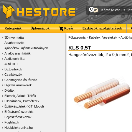
Kérdése van?
»
in
Kategóriák
Újdonságok
Kosár
Eszközök, szolgáltatások
3D nyomtatás
Főkategória
»
Kábelek, Vezetékek
»
Audió k
Adathordozók
KLS 0,5T
Ajándékok, ajándékutalványok
Analóg áramkörök
Hangszóróvezeték, 2 x 0,5 mm2, 
Audiotechnika
Autó HiFi
Biztosítékok
Csatlakozók
Csomagolás és tárolás
Digitális áramkörök
Diódák
Elemek, Akkuk, Töltők
Ellenállások, Potméterek
Építőkészletek (KIT, Modul)
Erősáramú szerelés
Fejlesztőeszközök
Foglalatok
Hobbielektronika.hu