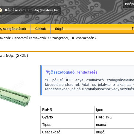
Belép
Kérdése van?
»
info@hestore.hu
T
, szolgáltatások
Cikkek
Súgó
lakozók
»
Kisáramú csatlakozók
»
Szalagkábel, IDC csatlakozók
»
at. 50p. (2×25)
Összefoglaló, rendeltetés
50 pólusú IDC anya csatlakozó szalagkábelekhe
kivezetésrendszerrel. Adat- és jelátvitelre alkalmas 
rendszerekben, például prototípusokhoz vagy vezérlé
RoHS
igen
Gyártó
HARTING
Tipus
mama
Csatlakozó
dugó