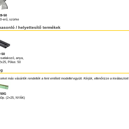
8-50
0-erű, szürke
hasonló / helyettesítő termékek
-50
satlakozó, anya,
x25, Pólus: 50
ég
ket más vásárlók rendelték a fent említett modellel együtt. Kérjük, ellenőrizze a kiválasztott
-50G
50p. (2×25, NYÁK)