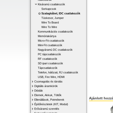
Kisáramú csatlakozók
Sorkapcsok
Szalagkábel, IDC csatlakozók
Tüskesor, Jumper
Wire To Board
Wire To Wire
Kommunikációs csatlakozók
Memóriakártya
Micro-Fit csatlakozók
Mini-Fit csatlakozók
Nagyáramú DC csatlakozók
PC tápcsatlakozók
RF csatlakozók
SD ipari csatlakozók
Tápcsatlakozók
Telefon, hálózati, RJ csatlakozók
USB, Fire Wire, HDMI
Csomagolás és tárolás
Digitális áramkörök
Diódák
Elemek, Akkuk, Töltők
Ajánlott hozz
Ellenállások, Potméterek
Építőkészletek (KIT, Modul)
Erősáramú szerelés