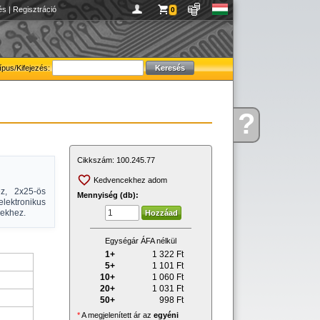
és
|
Regisztráció
0
ípus/Kifejezés:
?
Kérdése
van
Cikkszám:
100.245.77
Kedvencekhez adom
z, 2x25-ös
Mennyiség (db):
elektronikus
sekhez.
Egységár ÁFA nélkül
1+
1 322
Ft
5+
1 101
Ft
10+
1 060
Ft
20+
1 031
Ft
50+
998
Ft
*
A megjelenített ár az
egyéni