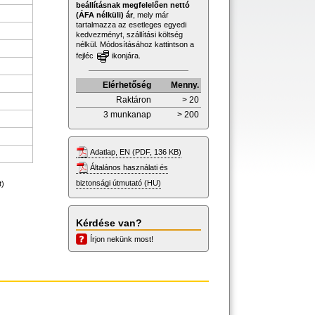
beállításnak megfelelően nettó
(ÁFA nélküli) ár
, mely már
tartalmazza az esetleges egyedi
kedvezményt, szállítási költség
nélkül. Módosításához kattintson a
fejléc
ikonjára.
Elérhetőség
Menny.
Raktáron
> 20
3 munkanap
> 200
Adatlap, EN (PDF, 136 KB)
Általános használati és
biztonsági útmutató (HU)
t)
Kérdése van?
Írjon nekünk most!