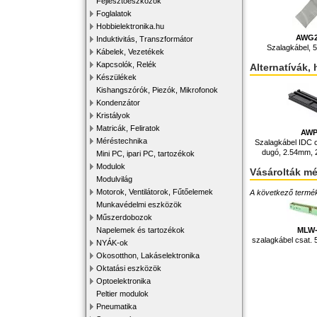
Fejlesztőeszközök
Foglalatok
Hobbielektronika.hu
AWG2
Induktivitás, Transzformátor
Szalagkábel, 5
Kábelek, Vezetékek
Kapcsolók, Relék
Alternatívák, 
Készülékek
Kishangszórók, Piezók, Mikrofonok
Kondenzátor
Kristályok
Matricák, Feliratok
AWP
Méréstechnika
Szalagkábel IDC c
dugó, 2.54mm, 2
Mini PC, ipari PC, tartozékok
Modulok
Vásárolták m
Modulvilág
Motorok, Ventilátorok, Fűtőelemek
A következő terméke
Munkavédelmi eszközök
Műszerdobozok
MLW
Napelemek és tartozékok
szalagkábel csat. 
NYÁK-ok
Okosotthon, Lakáselektronika
Oktatási eszközök
Optoelektronika
Peltier modulok
Pneumatika