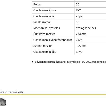
Pólus
50
Csatlakozó típusa
IDC
Csatlakozó fajta
anya
Pinek száma
50
Mechanikai szerelés
szalagkábelhez
Érintkező raszter
2.54mm
Csatlakozó kivezetésrendszer
2x25
Szalag raszter
1.27mm
Csatlakozó fajtája
anya
Bővített forgalmazói/gyártói információk (EU 2023/988 rendele
ávaló termékek