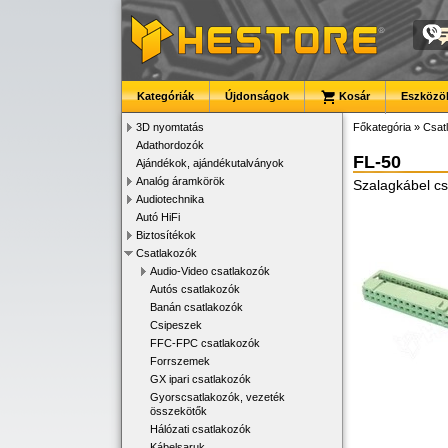
Kategóriák
Újdonságok
Kosár
Eszközök
3D nyomtatás
Főkategória
»
Csat
Adathordozók
FL-50
Ajándékok, ajándékutalványok
Analóg áramkörök
Szalagkábel cs
Audiotechnika
Autó HiFi
Biztosítékok
Csatlakozók
Audio-Video csatlakozók
Autós csatlakozók
Banán csatlakozók
Csipeszek
FFC-FPC csatlakozók
Forrszemek
GX ipari csatlakozók
Gyorscsatlakozók, vezeték
összekötők
Hálózati csatlakozók
Kábelsaruk