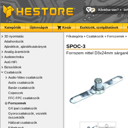
Kérdése van?
»
in
Kategóriák
Újdonságok
Kosár
Eszközök, szolgáltatások
3D nyomtatás
Főkategória
»
Csatlakozók
»
Forrszemek
»
Adathordozók
SPOC-3
Ajándékok, ajándékutalványok
Analóg áramkörök
Forrszem nittel D3x24mm sárgaré
Audiotechnika
Autó HiFi
Biztosítékok
Csatlakozók
Audio-Video csatlakozók
Autós csatlakozók
Banán csatlakozók
Csipeszek
FFC-FPC csatlakozók
Forrszemek
GX ipari csatlakozók
Gyorscsatlakozók, vezeték
összekötők
Hálózati csatlakozók
Kábelsaruk