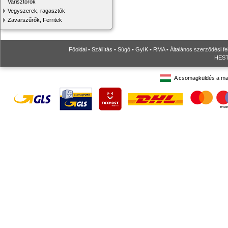
Varisztorok
Vegyszerek, ragasztók
Zavarszűrők, Ferritek
Főoldal
•
Szállítás
•
Súgó
•
GyIK
•
RMA
•
Általános szerződési fe
HESTO
A csomagküldés a ma