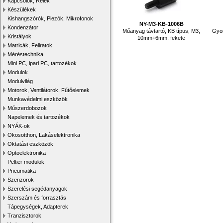
Kapcsolók, Relék
Készülékek
Kishangszórók, Piezók, Mikrofonok
NY-M3-KB-1006B
Kondenzátor
Műanyag távtartó, KB típus, M3,
Gyor
Kristályok
10mm+6mm, fekete
Matricák, Feliratok
Méréstechnika
Mini PC, ipari PC, tartozékok
Modulok
Modulvilág
Motorok, Ventilátorok, Fűtőelemek
Munkavédelmi eszközök
Műszerdobozok
Napelemek és tartozékok
NYÁK-ok
Okosotthon, Lakáselektronika
Oktatási eszközök
Optoelektronika
Peltier modulok
Pneumatika
Szenzorok
Szerelési segédanyagok
Szerszám és forrasztás
Tápegységek, Adapterek
Tranzisztorok