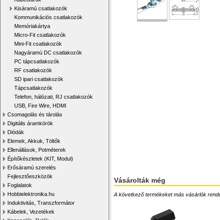
Kisáramú csatlakozók
Kommunikációs csatlakozók
Memóriakártya
Micro-Fit csatlakozók
Mini-Fit csatlakozók
Nagyáramú DC csatlakozók
PC tápcsatlakozók
RF csatlakozók
SD ipari csatlakozók
Tápcsatlakozók
Telefon, hálózati, RJ csatlakozók
USB, Fire Wire, HDMI
Csomagolás és tárolás
Digitális áramkörök
Diódák
Elemek, Akkuk, Töltők
Ellenállások, Potméterek
Építőkészletek (KIT, Modul)
Erősáramú szerelés
Fejlesztőeszközök
Vásárolták még
Foglalatok
Hobbielektronika.hu
A következő termékeket más vásárlók rendelték
Induktivitás, Transzformátor
Kábelek, Vezetékek