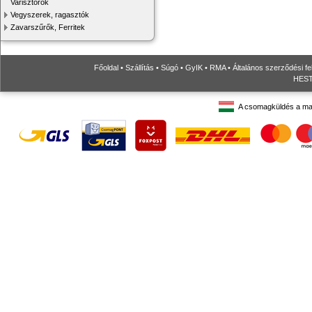
Varisztorok
Vegyszerek, ragasztók
Zavarszűrők, Ferritek
Főoldal
•
Szállítás
•
Súgó
•
GyIK
•
RMA
•
Általános szerződési fe
HESTO
A csomagküldés a ma