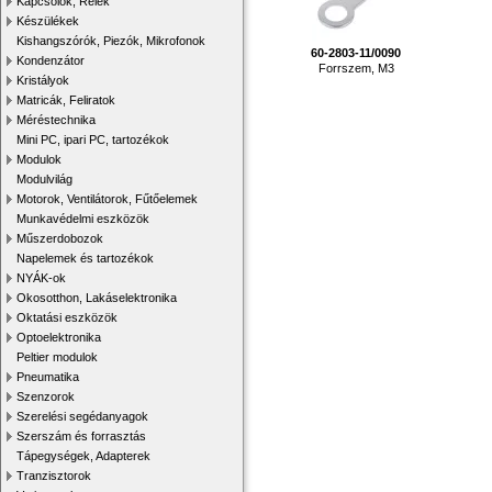
Kapcsolók, Relék
Készülékek
Kishangszórók, Piezók, Mikrofonok
60-2803-11/0090
Kondenzátor
Forrszem, M3
Kristályok
Matricák, Feliratok
Méréstechnika
Mini PC, ipari PC, tartozékok
Modulok
Modulvilág
Motorok, Ventilátorok, Fűtőelemek
Munkavédelmi eszközök
Műszerdobozok
Napelemek és tartozékok
NYÁK-ok
Okosotthon, Lakáselektronika
Oktatási eszközök
Optoelektronika
Peltier modulok
Pneumatika
Szenzorok
Szerelési segédanyagok
Szerszám és forrasztás
Tápegységek, Adapterek
Tranzisztorok