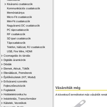
Kisáramú csatlakozók
Kommunikációs csatlakozók
Memóriakártya
Micro-Fit csatlakozók
Mini-Fit csatlakozók
Nagyáramú DC csatlakozók
PC tápcsatlakozók
RF csatlakozók
SD ipari csatlakozók
Tápcsatlakozók
Telefon, hálózati, RJ csatlakozók
USB, Fire Wire, HDMI
Csomagolás és tárolás
Digitális áramkörök
Diódák
Elemek, Akkuk, Töltők
Ellenállások, Potméterek
Építőkészletek (KIT, Modul)
Erősáramú szerelés
Fejlesztőeszközök
Vásárolták még
Foglalatok
Hobbielektronika.hu
A következő termékeket más vásárlók rendelték
Induktivitás, Transzformátor
Kábelek, Vezetékek