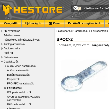
Kérdése van?
»
in
Kategóriák
Újdonságok
Kosár
Eszközök, szolgáltatások
3D nyomtatás
Főkategória
»
Csatlakozók
»
Forrszemek
»
Adathordozók
SPOC-2
Ajándékok, ajándékutalványok
Analóg áramkörök
Forrszem, 3,2x12mm, sárgaréz/A
Audiotechnika
Autó HiFi
Biztosítékok
Csatlakozók
Audio-Video csatlakozók
Autós csatlakozók
Banán csatlakozók
Csipeszek
FFC-FPC csatlakozók
Forrszemek
GX ipari csatlakozók
Gyorscsatlakozók, vezeték
összekötők
Hálózati csatlakozók
Kábelsaruk