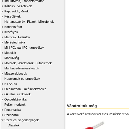
Induktivitás, Transzformátor
Kábelek, Vezetékek
Kapcsolók, Relék
Készülékek
Kishangszórók, Piezók, Mikrofonok
Kondenzátor
Kristályok
Matricák, Feliratok
Méréstechnika
Mini PC, ipari PC, tartozékok
Modulok
Modulvilág
Motorok, Ventilátorok, Fűtőelemek
Munkavédelmi eszközök
Műszerdobozok
Napelemek és tartozékok
NYÁK-ok
Okosotthon, Lakáselektronika
Oktatási eszközök
Optoelektronika
Peltier modulok
Vásárolták még
Pneumatika
A következő termékeket más vásárlók rendelték
Szenzorok
Szerelési segédanyagok
Alátétek