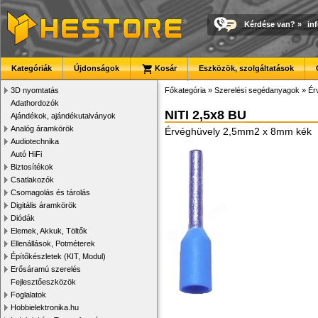
Kérdése van?
»
in
Kategóriák
Újdonságok
Kosár
Eszközök, szolgáltatások
3D nyomtatás
Főkategória
»
Szerelési segédanyagok
»
Ér
Adathordozók
NITI 2,5x8 BU
Ajándékok, ajándékutalványok
Analóg áramkörök
Érvéghüvely 2,5mm2 x 8mm kék
Audiotechnika
Autó HiFi
Biztosítékok
Csatlakozók
Csomagolás és tárolás
Digitális áramkörök
Diódák
Elemek, Akkuk, Töltők
Ellenállások, Potméterek
Építőkészletek (KIT, Modul)
Erősáramú szerelés
Fejlesztőeszközök
Foglalatok
Hobbielektronika.hu