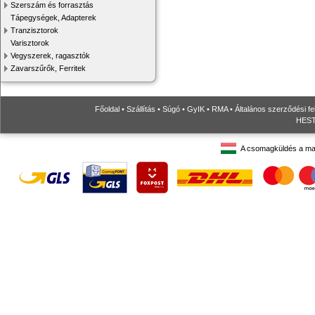
Szerszám és forrasztás
Tápegységek, Adapterek
Tranzisztorok
Varisztorok
Vegyszerek, ragasztók
Zavarszűrők, Ferritek
Főoldal
•
Szállítás
•
Súgó
•
GyIK
•
RMA
•
Általános szerződési fe
HESTO
A csomagküldés a ma