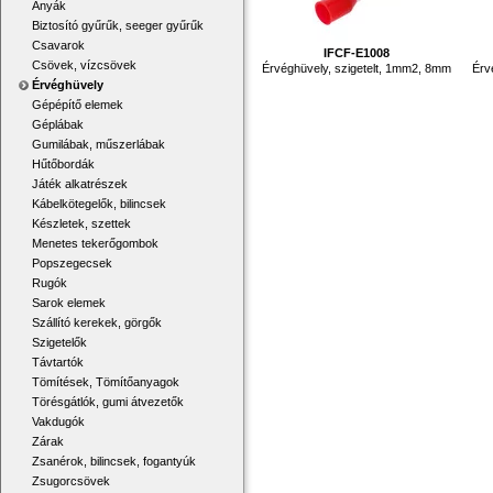
Anyák
Biztosító gyűrűk, seeger gyűrűk
Csavarok
IFCF-E1008
Csövek, vízcsövek
Érvéghüvely, szigetelt, 1mm2, 8mm
Érv
Érvéghüvely
Gépépítő elemek
Géplábak
Gumilábak, műszerlábak
Hűtőbordák
Játék alkatrészek
Kábelkötegelők, bilincsek
Készletek, szettek
Menetes tekerőgombok
Popszegecsek
Rugók
Sarok elemek
Szállító kerekek, görgők
Szigetelők
Távtartók
Tömítések, Tömítőanyagok
Törésgátlók, gumi átvezetők
Vakdugók
Zárak
Zsanérok, bilincsek, fogantyúk
Zsugorcsövek