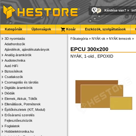
Kérdése van?
»
in
Kategóriák
Újdonságok
Kosár
Eszközök, szolgáltatások
3D nyomtatás
Főkategória
»
NYÁK-ok
»
NYÁK lemezek
»
Adathordozók
EPCU 300x200
Ajándékok, ajándékutalványok
Analóg áramkörök
NYÁK, 1-old., EPOXID
Audiotechnika
Autó HiFi
Biztosítékok
Csatlakozók
Csomagolás és tárolás
Digitális áramkörök
Diódák
Elemek, Akkuk, Töltők
Ellenállások, Potméterek
Építőkészletek (KIT, Modul)
Erősáramú szerelés
Fejlesztőeszközök
Foglalatok
Hobbielektronika.hu