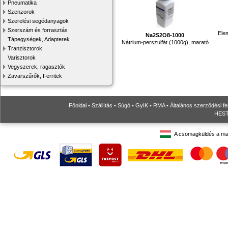
Pneumatika
Szenzorok
Szerelési segédanyagok
Szerszám és forrasztás
Elem
Na2S2O8-1000
Tápegységek, Adapterek
Nátrium-perszulfát (1000g), marató
Tranzisztorok
Varisztorok
Vegyszerek, ragasztók
Zavarszűrők, Ferritek
Főoldal
•
Szállítás
•
Súgó
•
GyIK
•
RMA
•
Általános szerződési fe
HESTO
A csomagküldés a ma