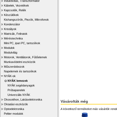
Induktivitás, Transzformátor
Kábelek, Vezetékek
Kapcsolók, Relék
Készülékek
Kishangszórók, Piezók, Mikrofonok
Kondenzátor
Kristályok
Matricák, Feliratok
Méréstechnika
Mini PC, ipari PC, tartozékok
Modulok
Modulvilág
Motorok, Ventilátorok, Fűtőelemek
Munkavédelmi eszközök
Műszerdobozok
Napelemek és tartozékok
NYÁK-ok
NYÁK lemezek
NYÁK segédanyagok
Próbapanelek
Univerzális NYÁK
Okosotthon, Lakáselektronika
Vásárolták még
Oktatási eszközök
A következő termékeket más vásárlók rendelték
Optoelektronika
Peltier modulok