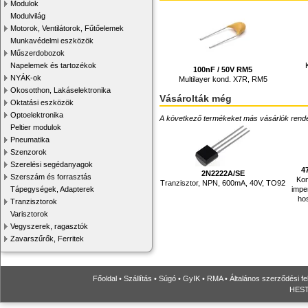
Modulok
Modulvilág
Motorok, Ventilátorok, Fűtőelemek
Munkavédelmi eszközök
Műszerdobozok
Napelemek és tartozékok
100nF / 50V RM5
NYÁK-ok
Multilayer kond. X7R, RM5
Okosotthon, Lakáselektronika
Vásárolták még
Oktatási eszközök
Optoelektronika
A következő termékeket más vásárlók rendelték
Peltier modulok
Pneumatika
Szenzorok
Szerelési segédanyagok
4
2N2222A/SE
Szerszám és forrasztás
Kon
Tranzisztor, NPN, 600mA, 40V, TO92
impe
Tápegységek, Adapterek
ho
Tranzisztorok
Varisztorok
Vegyszerek, ragasztók
Zavarszűrők, Ferritek
Főoldal
•
Szállítás
•
Súgó
•
GyIK
•
RMA
•
Általános szerződési fe
HESTO