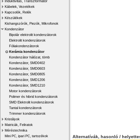
Induktivitás, Transzformátor
Kábelek, Vezetékek
Kapcsolók, Relék
Készülékek
Kishangszórók, Piezók, Mikrofonok
Kondenzátor
Bipolár elektrolit kondenzátorok
Elektrolit kondenzátorok
Fóliakondenzátorok
Kerámia kondenzátor
Kondenzátor hálózat, tömb
Kondenzátor, SMD0402
Kondenzátor, SMD0603
Kondenzátor, SMD0805
Kondenzátor, SMD1206
Kondenzátor, SMD1210
Motor kondenzátorok
Polimer és hibrid kondenzátorok
SMD Elektrolit kondenzátorok
Tantal kondenzátorok
Trimmer kondenzátorok
Kristályok
Matricák, Feliratok
Méréstechnika
Alternatívák, hasonló / helyett
Mini PC, ipari PC, tartozékok