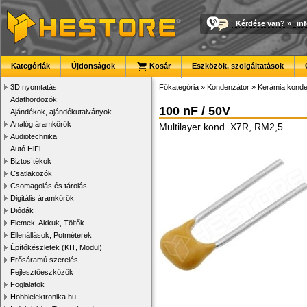
Kérdése van?
»
in
Kategóriák
Újdonságok
Kosár
Eszközök, szolgáltatások
3D nyomtatás
Főkategória
»
Kondenzátor
»
Kerámia konde
Adathordozók
100 nF / 50V
Ajándékok, ajándékutalványok
Analóg áramkörök
Multilayer kond. X7R, RM2,5
Audiotechnika
Autó HiFi
Biztosítékok
Csatlakozók
Csomagolás és tárolás
Digitális áramkörök
Diódák
Elemek, Akkuk, Töltők
Ellenállások, Potméterek
Építőkészletek (KIT, Modul)
Erősáramú szerelés
Fejlesztőeszközök
Foglalatok
Hobbielektronika.hu