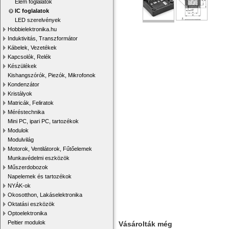
Elem foglalatok
IC foglalatok
LED szerelvények
Hobbielektronika.hu
Induktivitás, Transzformátor
Kábelek, Vezetékek
Kapcsolók, Relék
Készülékek
Kishangszórók, Piezók, Mikrofonok
Kondenzátor
Kristályok
Matricák, Feliratok
Méréstechnika
Mini PC, ipari PC, tartozékok
Modulok
Modulvilág
Motorok, Ventilátorok, Fűtőelemek
Munkavédelmi eszközök
Műszerdobozok
Napelemek és tartozékok
NYÁK-ok
Okosotthon, Lakáselektronika
Oktatási eszközök
Optoelektronika
Peltier modulok
Vásárolták még