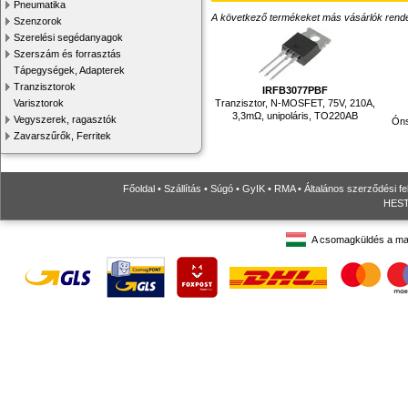
Pneumatika
A következő termékeket más vásárlók rendelték
Szenzorok
Szerelési segédanyagok
Szerszám és forrasztás
Tápegységek, Adapterek
Tranzisztorok
IRFB3077PBF
Tranzisztor, N-MOSFET, 75V, 210A,
Varisztorok
3,3mΩ, unipoláris, TO220AB
Vegyszerek, ragasztók
Óns
Zavarszűrők, Ferritek
Főoldal
•
Szállítás
•
Súgó
•
GyIK
•
RMA
•
Általános szerződési fe
HESTO
A csomagküldés a ma