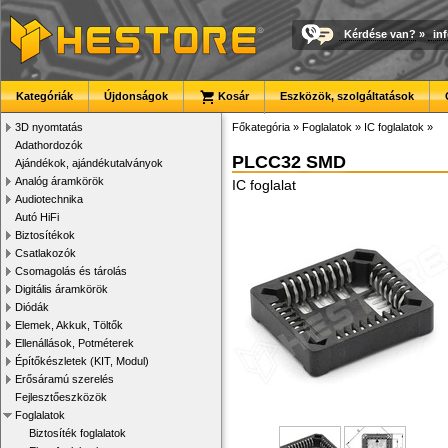
Kérdése van?
»
in
Kategóriák
Újdonságok
Kosár
Eszközök, szolgáltatások
3D nyomtatás
Főkategória
»
Foglalatok
»
IC foglalatok
»
Adathordozók
PLCC32 SMD
Ajándékok, ajándékutalványok
Analóg áramkörök
IC foglalat
Audiotechnika
Autó HiFi
Biztosítékok
Csatlakozók
Csomagolás és tárolás
Digitális áramkörök
Diódák
Elemek, Akkuk, Töltők
Ellenállások, Potméterek
Építőkészletek (KIT, Modul)
Erősáramú szerelés
Fejlesztőeszközök
Foglalatok
Biztosíték foglalatok