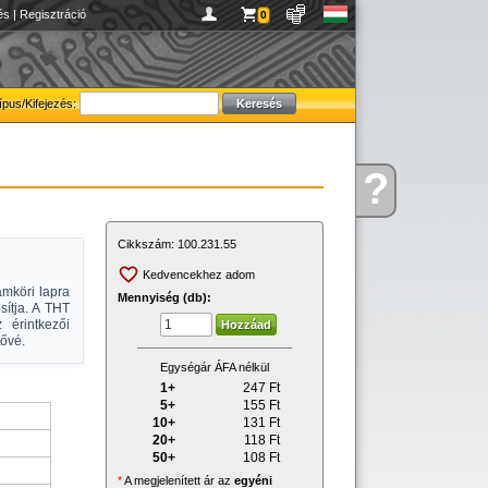
és
|
Regisztráció
0
ípus/Kifejezés:
?
Kérdése
van
Cikkszám:
100.231.55
Kedvencekhez adom
amköri lapra
Mennyiség (db):
sítja. A THT
 érintkezői
ővé.
Egységár ÁFA nélkül
1+
247
Ft
5+
155
Ft
10+
131
Ft
20+
118
Ft
50+
108
Ft
*
A megjelenített ár az
egyéni