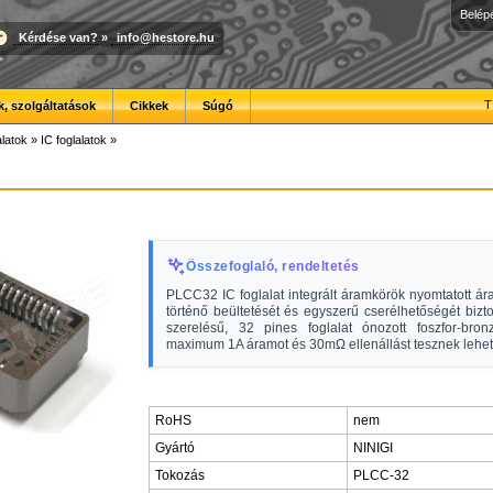
Belép
Kérdése van?
»
info@hestore.hu
T
, szolgáltatások
Cikkek
Súgó
latok
»
IC foglalatok
»
Összefoglaló, rendeltetés
PLCC32 IC foglalat integrált áramkörök nyomtatott ár
történő beültetését és egyszerű cserélhetőségét bizto
szerelésű, 32 pines foglalat ónozott foszfor-bronz
maximum 1A áramot és 30mΩ ellenállást tesznek lehet
RoHS
nem
Gyártó
NINIGI
Tokozás
PLCC-32