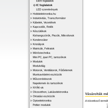
Elem foglalatok
IC foglalatok
LED szerelvények
Hobbielektronika.hu
Induktivitás, Transzformátor
Kábelek, Vezetékek
Kapcsolók, Relék
Készülékek
Kishangszórók, Piezók, Mikrofonok
Kondenzátor
Kristályok
Matricák, Feliratok
Méréstechnika
Mini PC, ipari PC, tartozékok
Modulok
Modulvilág
Motorok, Ventilátorok, Fűtőelemek
Munkavédelmi eszközök
Műszerdobozok
Napelemek és tartozékok
NYÁK-ok
Okosotthon, Lakáselektronika
Vásárolták m
Oktatási eszközök
Optoelektronika
A következő terméke
Peltier modulok