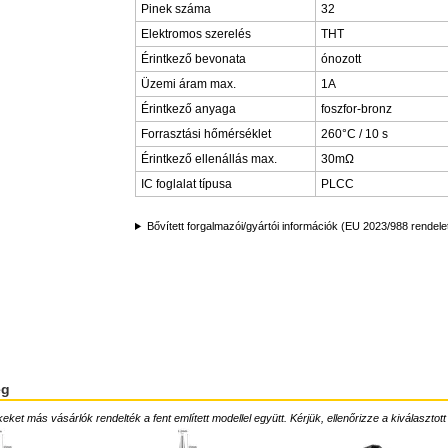
Pinek száma
32
Elektromos szerelés
THT
Érintkező bevonata
ónozott
Üzemi áram max.
1A
Érintkező anyaga
foszfor-bronz
Forrasztási hőmérséklet
260°C / 10 s
Érintkező ellenállás max.
30mΩ
IC foglalat típusa
PLCC
Bővített forgalmazói/gyártói információk (EU 2023/988 rendele
ég
ket más vásárlók rendelték a fent említett modellel együtt. Kérjük, ellenőrizze a kiválasztott