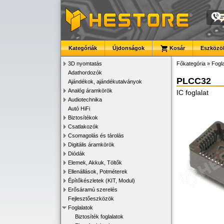
Kategóriák
Újdonságok
Kosár
Eszközök
3D nyomtatás
Főkategória
»
Fogla
Adathordozók
PLCC32
Ajándékok, ajándékutalványok
Analóg áramkörök
IC foglalat
Audiotechnika
Autó HiFi
Biztosítékok
Csatlakozók
Csomagolás és tárolás
Digitális áramkörök
Diódák
Elemek, Akkuk, Töltők
Ellenállások, Potméterek
Építőkészletek (KIT, Modul)
Erősáramú szerelés
Fejlesztőeszközök
Foglalatok
Biztosíték foglalatok