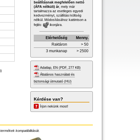
beállításnak megfelelően nettó
(ÁFA nélküli) ár
, mely már
tartalmazza az esetleges egyedi
kedvezményt, szállítási költség
nélkül. Módosításához kattintson a
fejléc
ikonjára.
Elérhetőség
Menny.
Raktáron
> 50
3 munkanap
> 2500
Adatlap, EN (PDF, 277 KB)
t)
Általános használati és
biztonsági útmutató (HU)
Kérdése van?
Írjon nekünk most!
 termékek kompatibilitását.