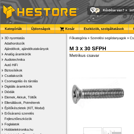
Kérdése van?
»
in
Kategóriák
Újdonságok
Kosár
Eszközök, szolgáltatások
3D nyomtatás
Főkategória
»
Szerelési segédanyagok
»
Cs
Adathordozók
M 3 x 30 SFPH
Ajándékok, ajándékutalványok
Analóg áramkörök
Metrikus csavar
Audiotechnika
Autó HiFi
Biztosítékok
Csatlakozók
Csomagolás és tárolás
Digitális áramkörök
Diódák
Elemek, Akkuk, Töltők
Ellenállások, Potméterek
Építőkészletek (KIT, Modul)
Erősáramú szerelés
Fejlesztőeszközök
Foglalatok
Hobbielektronika.hu