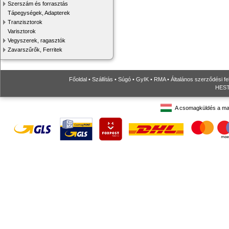
Szerszám és forrasztás
Tápegységek, Adapterek
Tranzisztorok
Varisztorok
Vegyszerek, ragasztók
Zavarszűrők, Ferritek
Főoldal
•
Szállítás
•
Súgó
•
GyIK
•
RMA
•
Általános szerződési fe
HESTO
A csomagküldés a ma