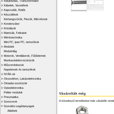
Induktivitás, Transzformátor
Kábelek, Vezetékek
Kapcsolók, Relék
Készülékek
Kishangszórók, Piezók, Mikrofonok
Kondenzátor
Kristályok
Matricák, Feliratok
Méréstechnika
Mini PC, ipari PC, tartozékok
Modulok
Modulvilág
Motorok, Ventilátorok, Fűtőelemek
Munkavédelmi eszközök
Műszerdobozok
Napelemek és tartozékok
NYÁK-ok
Okosotthon, Lakáselektronika
Oktatási eszközök
Optoelektronika
Peltier modulok
Vásárolták még
Pneumatika
A következő termékeket más vásárlók rendelték
Szenzorok
Szerelési segédanyagok
Alátétek