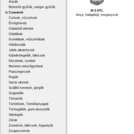
Anyák
Biztosító gyűrűk, seeger gyűrűk
M 3 HTL
Csavarok
Anya, hatlapfejű, horganyzott
Csövek, vízcsövek
Érvéghüvely
Gépépítő elemek
Géplábak
Gumilábak, műszerlábak
Hűtőbordák
Játék alkatrészek
Kábelkötegelők, bilincsek
Készletek, szettek
Menetes tekerőgombok
Popszegecsek
Rugók
Sarok elemek
Szállító kerekek, görgők
Szigetelők
Távtartók
Tömítések, Tömítőanyagok
Törésgátlók, gumi átvezetők
Vakdugók
Zárak
Zsanérok, bilincsek, fogantyúk
Zsugorcsövek