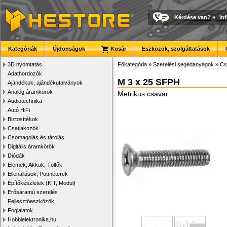
Kérdése van?
»
in
Kategóriák
Újdonságok
Kosár
Eszközök, szolgáltatások
3D nyomtatás
Főkategória
»
Szerelési segédanyagok
»
Cs
Adathordozók
M 3 x 25 SFPH
Ajándékok, ajándékutalványok
Analóg áramkörök
Metrikus csavar
Audiotechnika
Autó HiFi
Biztosítékok
Csatlakozók
Csomagolás és tárolás
Digitális áramkörök
Diódák
Elemek, Akkuk, Töltők
Ellenállások, Potméterek
Építőkészletek (KIT, Modul)
Erősáramú szerelés
Fejlesztőeszközök
Foglalatok
Hobbielektronika.hu