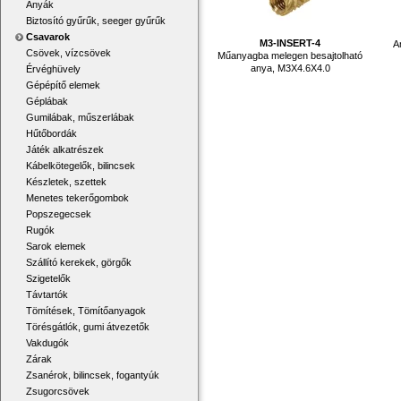
Anyák
Biztosító gyűrűk, seeger gyűrűk
Csavarok
M3-INSERT-4
A
Csövek, vízcsövek
Műanyagba melegen besajtolható
anya, M3X4.6X4.0
Érvéghüvely
Gépépítő elemek
Géplábak
Gumilábak, műszerlábak
Hűtőbordák
Játék alkatrészek
Kábelkötegelők, bilincsek
Készletek, szettek
Menetes tekerőgombok
Popszegecsek
Rugók
Sarok elemek
Szállító kerekek, görgők
Szigetelők
Távtartók
Tömítések, Tömítőanyagok
Törésgátlók, gumi átvezetők
Vakdugók
Zárak
Zsanérok, bilincsek, fogantyúk
Zsugorcsövek