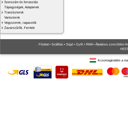
Szerszám és forrasztás
Tápegységek, Adapterek
Tranzisztorok
Varisztorok
Vegyszerek, ragasztók
Zavarszűrők, Ferritek
Főoldal
•
Szállítás
•
Súgó
•
GyIK
•
RMA
•
Általános szerződési fe
HESTO
A csomagküldés a ma