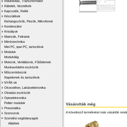
Induktivitás, Transzformátor
Kábelek, Vezetékek
Kapcsolók, Relék
Készülékek
Kishangszórók, Piezók, Mikrofonok
Kondenzátor
Kristályok
Matricák, Feliratok
Méréstechnika
Mini PC, ipari PC, tartozékok
Modulok
Modulvilág
Motorok, Ventilátorok, Fűtőelemek
Munkavédelmi eszközök
Műszerdobozok
Napelemek és tartozékok
NYÁK-ok
Okosotthon, Lakáselektronika
Oktatási eszközök
Optoelektronika
Peltier modulok
Vásárolták még
Pneumatika
A következő termékeket más vásárlók rendelték
Szenzorok
Szerelési segédanyagok
Alátétek