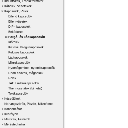
Induktivitás, Transzformátor
Kábelek, Vezetékek
Kapcsolók, Relék
Billenő kapcsolók
Billentyűzetek
DIP - kapcsolók
Enkóderek
Forgó- és kódkapcsolók
Időrelék
Kisfeszültségű kapcsolók
Kulcsos kapcsolók
Lábkapcsolók
Mikrokapcsolók
Nyomógombok, nyomókapcsolók
Reed-csövek, mágnesek
Relék
TACT mikrokapcsolók
Thermosztátok (bimetal)
Tolókapcsolók
Készülékek
Kishangszórók, Piezók, Mikrofonok
Kondenzátor
Kristályok
Matricák, Feliratok
Méréstechnika