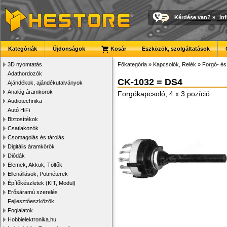
Kérdése van?
»
in
Kategóriák
Újdonságok
Kosár
Eszközök, szolgáltatások
3D nyomtatás
Főkategória
»
Kapcsolók, Relék
»
Forgó- és
Adathordozók
CK-1032 = DS4
Ajándékok, ajándékutalványok
Analóg áramkörök
Forgókapcsoló, 4 x 3 pozíció
Audiotechnika
Autó HiFi
Biztosítékok
Csatlakozók
Csomagolás és tárolás
Digitális áramkörök
Diódák
Elemek, Akkuk, Töltők
Ellenállások, Potméterek
Építőkészletek (KIT, Modul)
Erősáramú szerelés
Fejlesztőeszközök
Foglalatok
Hobbielektronika.hu