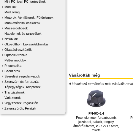
Mini PC, ipari PC, tartozékok
Modulok
Modulvilág
Motorok, Ventilátorok, Fűtőelemek
Munkavédelmi eszközök
Műszerdobozok
Napelemek és tartozékok
NYÁK-ok
Okosotthon, Lakáselektronika
Oktatási eszközök
Optoelektronika
Peltier modulok
Pneumatika
Szenzorok
Vásárolták még
Szerelési segédanyagok
Szerszám és forrasztás
A következő termékeket más vásárlók rendelték
Tápegységek, Adapterek
Tranzisztorok
Varisztorok
Vegyszerek, ragasztók
Zavarszűrők, Ferritek
PN-9C-6.4
Potenciométer forgatógomb,
F
jelzéssel, bakelit, tengely
átmérő:Ø6mm, Ø27.2x17.5mm,
fekete