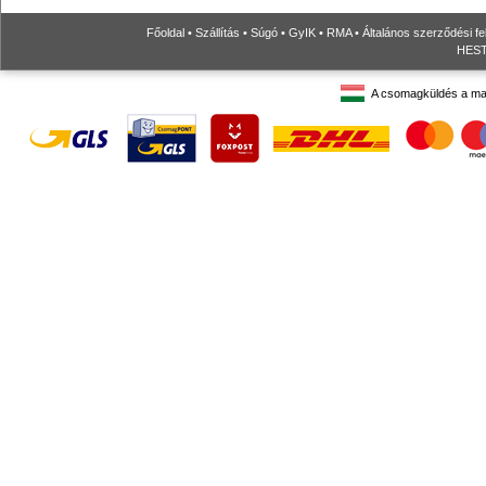
Főoldal
•
Szállítás
•
Súgó
•
GyIK
•
RMA
•
Általános szerződési fe
HESTO
A csomagküldés a ma