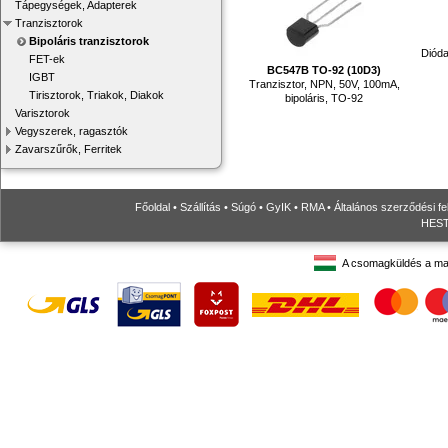
Tápegységek, Adapterek
Tranzisztorok
Bipoláris tranzisztorok
Dióda
FET-ek
BC547B TO-92 (10D3)
IGBT
Tranzisztor, NPN, 50V, 100mA,
Tirisztorok, Triakok, Diakok
bipoláris, TO-92
Varisztorok
Vegyszerek, ragasztók
Zavarszűrők, Ferritek
Főoldal
•
Szállítás
•
Súgó
•
GyIK
•
RMA
•
Általános szerződési fe
HESTO
A csomagküldés a ma