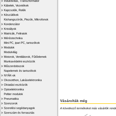
Induktivitás, Transzformátor
Kábelek, Vezetékek
Kapcsolók, Relék
Készülékek
Kishangszórók, Piezók, Mikrofonok
Kondenzátor
Kristályok
Matricák, Feliratok
Méréstechnika
Mini PC, ipari PC, tartozékok
Modulok
Modulvilág
Motorok, Ventilátorok, Fűtőelemek
Munkavédelmi eszközök
Műszerdobozok
Napelemek és tartozékok
NYÁK-ok
Okosotthon, Lakáselektronika
Oktatási eszközök
Optoelektronika
Peltier modulok
Pneumatika
Vásárolták még
Szenzorok
Szerelési segédanyagok
A következő termékeket más vásárlók rendelték
Szerszám és forrasztás