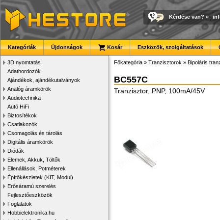
Kérdése van?
»
in
Kategóriák
Újdonságok
Kosár
Eszközök, szolgáltatások
3D nyomtatás
Főkategória
»
Tranzisztorok
»
Bipoláris tran
Adathordozók
BC557C
Ajándékok, ajándékutalványok
Analóg áramkörök
Tranzisztor, PNP, 100mA/45V
Audiotechnika
Autó HiFi
Biztosítékok
Csatlakozók
Csomagolás és tárolás
Digitális áramkörök
Diódák
Elemek, Akkuk, Töltők
Ellenállások, Potméterek
Építőkészletek (KIT, Modul)
Erősáramú szerelés
Fejlesztőeszközök
Foglalatok
Hobbielektronika.hu