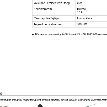
kollektor - emitter feszültség
45V
Kollektoráram
100mA,
0.1A
Csomagolás fajtája
Ammo Pack
Teljesítmény elosztás
500mW
Bővített forgalmazói/gyártói információk (EU 2023/988 rendele
ég
ket más vásárlók rendelték a fent említett modellel együtt. Kérjük, ellenőrizze a kiválasztott