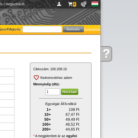
és
|
Regisztráció
0
ípus/Kifejezés:
?
Kérdése
van
Cikkszám:
100.208.10
Kedvencekhez adom
Mennyiség (db):
Egységár ÁFA nélkül
1+
108
Ft
10+
67,47
Ft
50+
49,49
Ft
100+
46,52
Ft
200+
44,65
Ft
*
A megjelenített ár az
egyéni