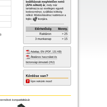
beállításnak megfelelően nettó
(ÁFA nélküli) ár
, mely már
tartalmazza az esetleges egyedi
kedvezményt, szállítási költség
nélkül. Módosításához kattintson a
fejléc
ikonjára.
Elérhetőség
Menny.
Raktáron
> 25
t)
3 munkanap
> 15
Adatlap, EN (PDF, 131 KB)
Általános használati és
biztonsági útmutató (HU)
Kérdése van?
Írjon nekünk most!
 termékek kompatibilitását.