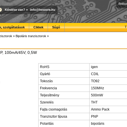
Belép
Kérdése van?
»
info@hestore.hu
T
, szolgáltatások
Cikkek
Súgó
zisztorok
»
Bipoláris tranzisztorok
»
PNP, 100mA/45V; 0,5W
RoHS
igen
Gyártó
CDIL
Tokozás
TO92
Frekvencia
150MHz
Teljesítmény
500mW
Szerelés
THT
Fajta csomagolás
Ammo Pack
Tranzisztor típusa
PNP
Polaritás
bipoláris