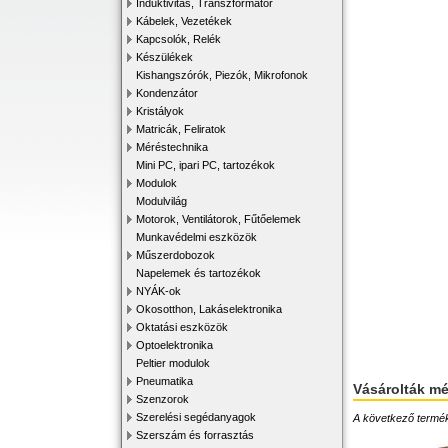
Induktivitás, Transzformátor
Kábelek, Vezetékek
Kapcsolók, Relék
Készülékek
Kishangszórók, Piezók, Mikrofonok
Kondenzátor
Kristályok
Matricák, Feliratok
Méréstechnika
Mini PC, ipari PC, tartozékok
Modulok
Modulvilág
Motorok, Ventilátorok, Fűtőelemek
Munkavédelmi eszközök
Műszerdobozok
Napelemek és tartozékok
NYÁK-ok
Okosotthon, Lakáselektronika
Oktatási eszközök
Optoelektronika
Peltier modulok
Pneumatika
Vásárolták m
Szenzorok
Szerelési segédanyagok
A következő terméke
Szerszám és forrasztás