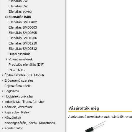
Ellenállás 2W
Ellenállás 3W
Ellenállás egyéb
Ellenállás háló
Ellenállás SMD0402
Ellenállás SMD0603
Ellenállás SMD0805
Ellenállás SMD1206
Ellenállás SMD1210
Ellenállás SMD2512
Huzal ellenállás
Potenciométerek
Precíziós ellenállás (DIP)
PTC - NTC
Építőkészletek (KIT, Modul)
Erősáramú szerelés
Fejlesztőeszközök
Foglalatok
Hobbielektronika.hu
Induktivitás, Transzformátor
Kábelek, Vezetékek
Vásárolták még
Kapcsolók, Relék
A következő termékeket más vásárlók rendelték
Készülékek
Kishangszórók, Piezók, Mikrofonok
Kondenzátor