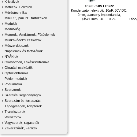
Kristályok
10 uF / 50V LESR2
Matricák, Feliratok
Kondenzátor, elektrolit, 10µF, 50V DC,
Méréstechnika
2mm, alacsony impendancia,
Mini PC, ipari PC, tartozékok
Ø5x11mm, -40...105°C
Tápeg
Modulok
Modulvilág
Motorok, Ventilátorok, Fűtőelemek
Munkavédelmi eszközök
Műszerdobozok
Napelemek és tartozékok
NYÁK-ok
Okosotthon, Lakáselektronika
Oktatási eszközök
Optoelektronika
Peltier modulok
Pneumatika
Szenzorok
Szerelési segédanyagok
Szerszám és forrasztás
Tápegységek, Adapterek
Tranzisztorok
Varisztorok
Vegyszerek, ragasztók
Zavarszűrők, Ferritek