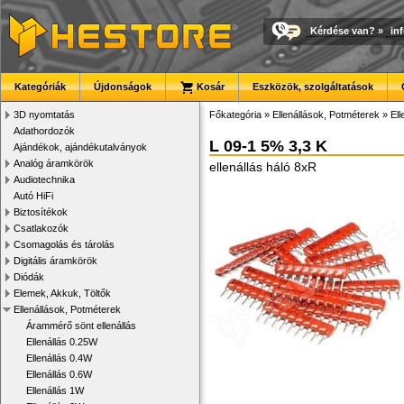
Kérdése van?
»
in
Kategóriák
Újdonságok
Kosár
Eszközök, szolgáltatások
3D nyomtatás
Főkategória
»
Ellenállások, Potméterek
»
Ell
Adathordozók
L 09-1 5% 3,3 K
Ajándékok, ajándékutalványok
Analóg áramkörök
ellenállás háló 8xR
Audiotechnika
Autó HiFi
Biztosítékok
Csatlakozók
Csomagolás és tárolás
Digitális áramkörök
Diódák
Elemek, Akkuk, Töltők
Ellenállások, Potméterek
Árammérő sönt ellenállás
Ellenállás 0.25W
Ellenállás 0.4W
Ellenállás 0.6W
Ellenállás 1W