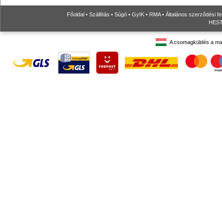
Főoldal
•
Szállítás
•
Súgó
•
GyIK
•
RMA
•
Általános szerződési fe
HESTO
A csomagküldés a ma