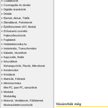
Csatlakozók
Csomagolás és tárolás
Digitális áramkörök
Diódák
Elemek, Akkuk, Töltők
Ellenállások, Potméterek
Építőkészletek (KIT, Modul)
Erősáramú szerelés
Fejlesztőeszközök
Foglalatok
Hobbielektronika.hu
Induktivitás, Transzformátor
Kábelek, Vezetékek
Kapcsolók, Relék
Készülékek
Kishangszórók, Piezók, Mikrofonok
Kondenzátor
Kristályok
Matricák, Feliratok
Méréstechnika
Mini PC, ipari PC, tartozékok
Modulok
Modulvilág
Motorok, Ventilátorok, Fűtőelemek
Vásárolták még
Munkavédelmi eszközök