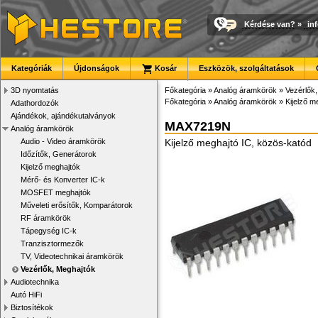
Kérdése van?
»
in
Kategóriák
Újdonságok
Kosár
Eszközök, szolgáltatások
3D nyomtatás
Főkategória
»
Analóg áramkörök
»
Vezérlők
Főkategória
»
Analóg áramkörök
»
Kijelző m
Adathordozók
Ajándékok, ajándékutalványok
MAX7219N
Analóg áramkörök
Audio - Video áramkörök
Kijelző meghajtó IC, közös-katód
Időzítők, Generátorok
Kijelző meghajtók
Mérő- és Konverter IC-k
MOSFET meghajtók
Műveleti erősítők, Komparátorok
RF áramkörök
Tápegység IC-k
Tranzisztormezők
TV, Videotechnikai áramkörök
Vezérlők, Meghajtók
Audiotechnika
Autó HiFi
Biztosítékok