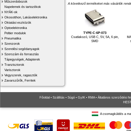
Műszerdobozok
A következő termékeket más vásárlók rendelték
Napelemek és tartozékok
NYÁK-ok
Okosotthon, Lakáselektronika
Oktatási eszközök
Optoelektronika
TYPE-C-6P-073
Peltier modulok
Csatlakozó, USB C, 5V, 5A, 6 pin,
MA
Pneumatika
SMD
Szenzorok
Szerelési segédanyagok
Szerszám és forrasztás
Tápegységek, Adapterek
Tranzisztorok
Varisztorok
Vegyszerek, ragasztók
Zavarszűrők, Ferritek
Főoldal
•
Szállítás
•
Súgó
•
GyIK
•
RMA
•
Általános szerződési fe
HESTO
A csomagküldés a ma