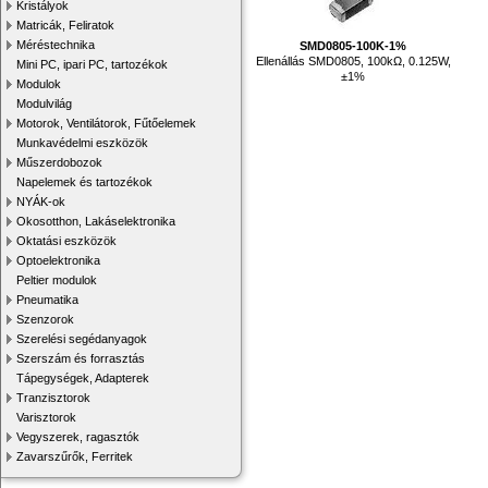
Kristályok
Matricák, Feliratok
Méréstechnika
SMD0805-100K-1%
Ellenállás SMD0805, 100kΩ, 0.125W,
Mini PC, ipari PC, tartozékok
±1%
Modulok
Modulvilág
Motorok, Ventilátorok, Fűtőelemek
Munkavédelmi eszközök
Műszerdobozok
Napelemek és tartozékok
NYÁK-ok
Okosotthon, Lakáselektronika
Oktatási eszközök
Optoelektronika
Peltier modulok
Pneumatika
Szenzorok
Szerelési segédanyagok
Szerszám és forrasztás
Tápegységek, Adapterek
Tranzisztorok
Varisztorok
Vegyszerek, ragasztók
Zavarszűrők, Ferritek