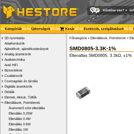
Kérdése van?
»
in
Kategóriák
Újdonságok
Kosár
Eszközök, szolgáltatások
3D nyomtatás
Főkategória
»
Ellenállások, Potméterek
»
El
Adathordozók
SMD0805-3.3K-1%
Ajándékok, ajándékutalványok
Analóg áramkörök
Ellenállás SMD0805, 3.3kΩ, ±1%
Audiotechnika
Autó HiFi
Biztosítékok
Csatlakozók
Csomagolás és tárolás
Digitális áramkörök
Diódák
Elemek, Akkuk, Töltők
Ellenállások, Potméterek
Árammérő sönt ellenállás
Ellenállás 0.25W
Ellenállás 0.4W
Ellenállás 0.6W
Ellenállás 1W