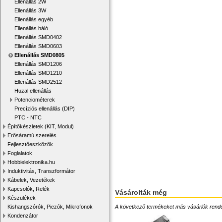
Ellenállás 2W
Ellenállás 3W
Ellenállás egyéb
Ellenállás háló
Ellenállás SMD0402
Ellenállás SMD0603
Ellenállás SMD0805
Ellenállás SMD1206
Ellenállás SMD1210
Ellenállás SMD2512
Huzal ellenállás
Potenciométerek
Precíziós ellenállás (DIP)
PTC - NTC
Építőkészletek (KIT, Modul)
Erősáramú szerelés
Fejlesztőeszközök
Foglalatok
Hobbielektronika.hu
Induktivitás, Transzformátor
Kábelek, Vezetékek
Kapcsolók, Relék
Vásárolták még
Készülékek
A következő termékeket más vásárlók rendelték
Kishangszórók, Piezók, Mikrofonok
Kondenzátor