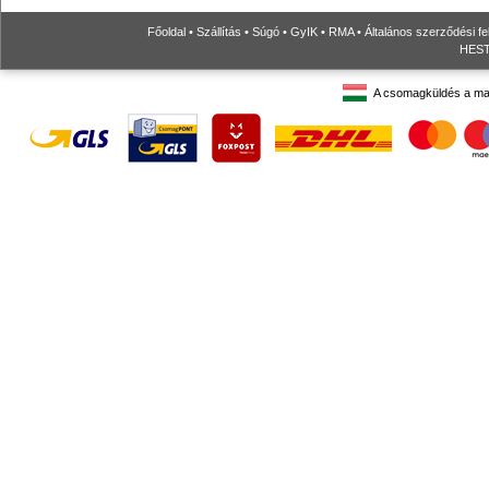
Főoldal
•
Szállítás
•
Súgó
•
GyIK
•
RMA
•
Általános szerződési fe
HESTO
A csomagküldés a ma