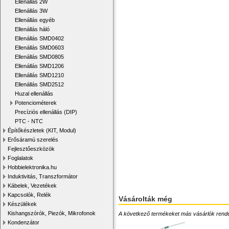
Ellenállás 2W
Ellenállás 3W
Ellenállás egyéb
Ellenállás háló
Ellenállás SMD0402
Ellenállás SMD0603
Ellenállás SMD0805
Ellenállás SMD1206
Ellenállás SMD1210
Ellenállás SMD2512
Huzal ellenállás
Potenciométerek
Precíziós ellenállás (DIP)
PTC - NTC
Építőkészletek (KIT, Modul)
Erősáramú szerelés
Fejlesztőeszközök
Foglalatok
Hobbielektronika.hu
Induktivitás, Transzformátor
Kábelek, Vezetékek
Kapcsolók, Relék
Vásárolták még
Készülékek
Kishangszórók, Piezók, Mikrofonok
A következő termékeket más vásárlók rendelték
Kondenzátor