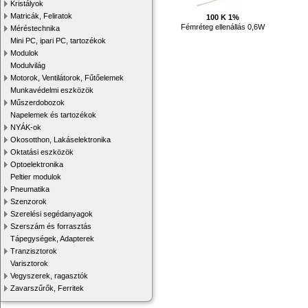
Kristályok
Matricák, Feliratok
100 K 1%
Fémréteg ellenállás 0,6W
Méréstechnika
Mini PC, ipari PC, tartozékok
Modulok
Modulvilág
Motorok, Ventilátorok, Fűtőelemek
Munkavédelmi eszközök
Műszerdobozok
Napelemek és tartozékok
NYÁK-ok
Okosotthon, Lakáselektronika
Oktatási eszközök
Optoelektronika
Peltier modulok
Pneumatika
Szenzorok
Szerelési segédanyagok
Szerszám és forrasztás
Tápegységek, Adapterek
Tranzisztorok
Varisztorok
Vegyszerek, ragasztók
Zavarszűrők, Ferritek