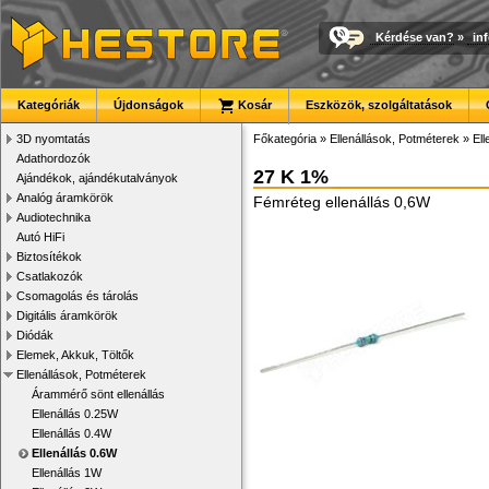
Kérdése van?
»
in
Kategóriák
Újdonságok
Kosár
Eszközök, szolgáltatások
3D nyomtatás
Főkategória
»
Ellenállások, Potméterek
»
Ell
Adathordozók
27 K 1%
Ajándékok, ajándékutalványok
Analóg áramkörök
Fémréteg ellenállás 0,6W
Audiotechnika
Autó HiFi
Biztosítékok
Csatlakozók
Csomagolás és tárolás
Digitális áramkörök
Diódák
Elemek, Akkuk, Töltők
Ellenállások, Potméterek
Árammérő sönt ellenállás
Ellenállás 0.25W
Ellenállás 0.4W
Ellenállás 0.6W
Ellenállás 1W