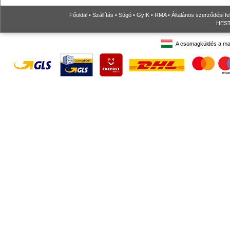
Főoldal
•
Szállítás
•
Súgó
•
GyIK
•
RMA
•
Általános szerződési fe
HESTO
A csomagküldés a ma