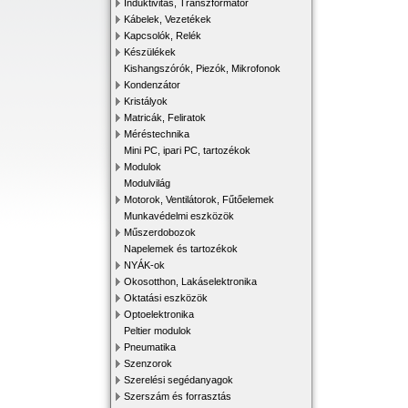
Induktivitás, Transzformátor
Kábelek, Vezetékek
Kapcsolók, Relék
Készülékek
Kishangszórók, Piezók, Mikrofonok
Kondenzátor
Kristályok
Matricák, Feliratok
Méréstechnika
Mini PC, ipari PC, tartozékok
Modulok
Modulvilág
Motorok, Ventilátorok, Fűtőelemek
Munkavédelmi eszközök
Műszerdobozok
Napelemek és tartozékok
NYÁK-ok
Okosotthon, Lakáselektronika
Oktatási eszközök
Optoelektronika
Peltier modulok
Pneumatika
Szenzorok
Szerelési segédanyagok
Szerszám és forrasztás