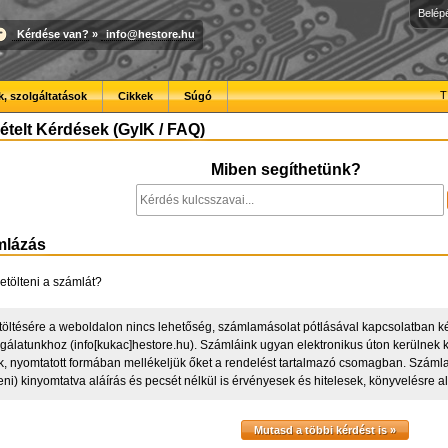
Belép
Kérdése van?
»
info@hestore.hu
T
, szolgáltatások
Cikkek
Súgó
telt Kérdések (GyIK / FAQ)
Miben segíthetünk?
mlázás
etölteni a számlát?
töltésére a weboldalon nincs lehetőség, számlamásolat pótlásával kapcsolatban ké
lgálatunkhoz (info[kukac]hestore.hu). Számláink ugyan elektronikus úton kerülnek k
, nyomtatott formában mellékeljük őket a rendelést tartalmazó csomagban. Száml
eni) kinyomtatva aláírás és pecsét nélkül is érvényesek és hitelesek, könyvelésre 