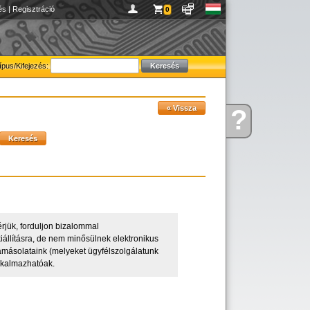
és
|
Regisztráció
0
ípus/Kifejezés:
?
Kérdése
van
rjük, forduljon bizalommal
iállításra, de nem minősülnek elektronikus
amásolataink (melyeket ügyfélszolgálatunk
alkalmazhatóak.