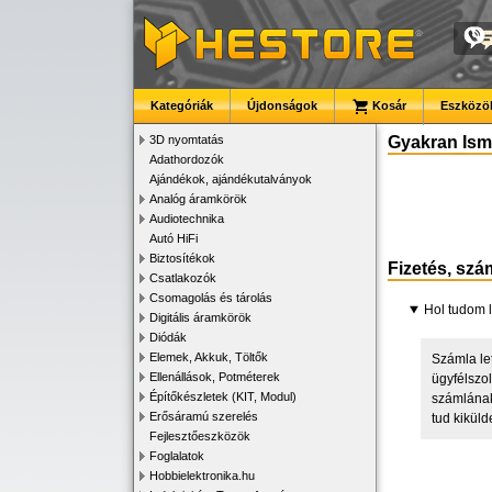
Kategóriák
Újdonságok
Kosár
Eszközök
3D nyomtatás
Gyakran Ismé
Adathordozók
Ajándékok, ajándékutalványok
Analóg áramkörök
Audiotechnika
Autó HiFi
Biztosítékok
Fizetés, szá
Csatlakozók
Csomagolás és tárolás
Hol tudom l
Digitális áramkörök
Diódák
Elemek, Akkuk, Töltők
Számla le
Ellenállások, Potméterek
ügyfélszo
Építőkészletek (KIT, Modul)
számlának
Erősáramú szerelés
tud kiküld
Fejlesztőeszközök
Foglalatok
Hobbielektronika.hu