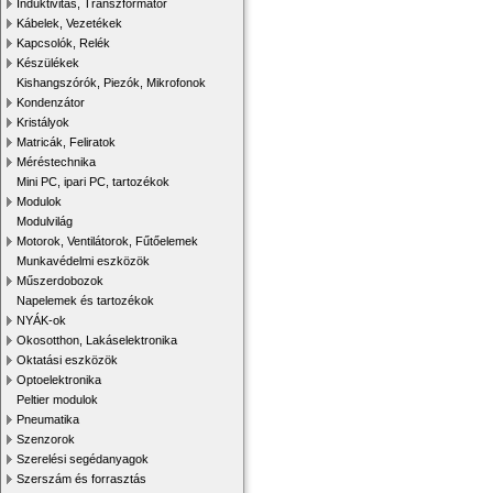
Induktivitás, Transzformátor
Kábelek, Vezetékek
Kapcsolók, Relék
Készülékek
Kishangszórók, Piezók, Mikrofonok
Kondenzátor
Kristályok
Matricák, Feliratok
Méréstechnika
Mini PC, ipari PC, tartozékok
Modulok
Modulvilág
Motorok, Ventilátorok, Fűtőelemek
Munkavédelmi eszközök
Műszerdobozok
Napelemek és tartozékok
NYÁK-ok
Okosotthon, Lakáselektronika
Oktatási eszközök
Optoelektronika
Peltier modulok
Pneumatika
Szenzorok
Szerelési segédanyagok
Szerszám és forrasztás