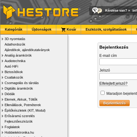
Kérdése van?
»
in
Kategóriák
Újdonságok
Kosár
Eszközök, szolgáltatások
3D nyomtatás
Adathordozók
Bejelentkezés
Ajándékok, ajándékutalványok
Analóg áramkörök
E-mail cím
Audiotechnika
Autó HiFi
Jelszó
Biztosítékok
Csatlakozók
Csomagolás és tárolás
Elfelejtett jelszó?
Digitális áramkörök
Maradjon bejelen
Diódák
Elemek, Akkuk, Töltők
Ellenállások, Potméterek
Építőkészletek (KIT, Modul)
Erősáramú szerelés
Fejlesztőeszközök
Foglalatok
Hobbielektronika.hu