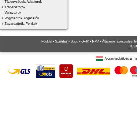
Tápegységek, Adapterek
Tranzisztorok
Varisztorok
Vegyszerek, ragasztók
Zavarszűrők, Ferritek
Főoldal
•
Szállítás
•
Súgó
•
GyIK
•
RMA
•
Általános szerződési fe
HESTO
A csomagküldés a ma