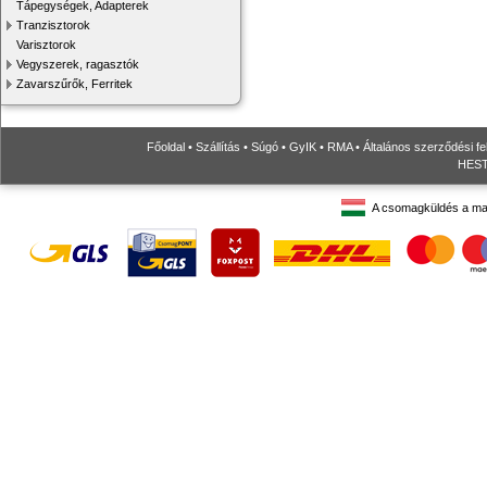
Tápegységek, Adapterek
Tranzisztorok
Varisztorok
Vegyszerek, ragasztók
Zavarszűrők, Ferritek
Főoldal
•
Szállítás
•
Súgó
•
GyIK
•
RMA
•
Általános szerződési fe
HESTO
A csomagküldés a ma