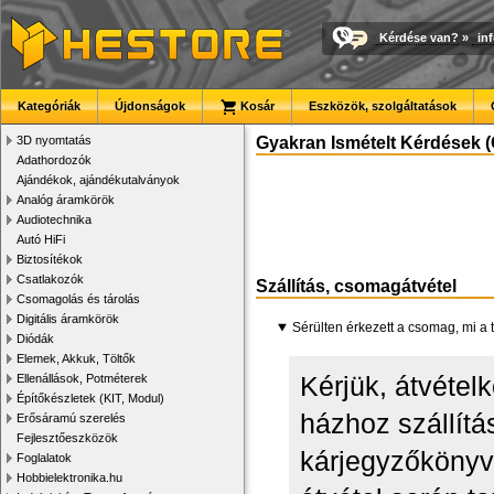
Kérdése van?
»
in
Kategóriák
Újdonságok
Kosár
Eszközök, szolgáltatások
3D nyomtatás
Gyakran Ismételt Kérdések (
Adathordozók
Ajándékok, ajándékutalványok
Analóg áramkörök
Audiotechnika
Autó HiFi
Biztosítékok
Csatlakozók
Szállítás, csomagátvétel
Csomagolás és tárolás
Digitális áramkörök
Sérülten érkezett a csomag, mi 
Diódák
Elemek, Akkuk, Töltők
Kérjük, átvétel
Ellenállások, Potméterek
Építőkészletek (KIT, Modul)
házhoz szállítás
Erősáramú szerelés
Fejlesztőeszközök
kárjegyzőkönyv
Foglalatok
Hobbielektronika.hu