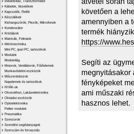
átvétel során ta
Induktivitás, Transzformátor
Kábelek, Vezetékek
követően a lehe
Kapcsolók, Relék
Készülékek
amennyiben a t
Kishangszórók, Piezók, Mikrofonok
Kondenzátor
termék hiányzik,
Kristályok
Matricák, Feliratok
https://www.hes
Méréstechnika
Mini PC, ipari PC, tartozékok
Modulok
Segíti az ügym
Modulvilág
Motorok, Ventilátorok, Fűtőelemek
megnyitásakor a
Munkavédelmi eszközök
Műszerdobozok
fényképeket mel
Napelemek és tartozékok
NYÁK-ok
ami műszaki ré
Okosotthon, Lakáselektronika
Oktatási eszközök
hasznos lehet.
Optoelektronika
Peltier modulok
Pneumatika
Szenzorok
Szerelési segédanyagok
Szerszám és forrasztás