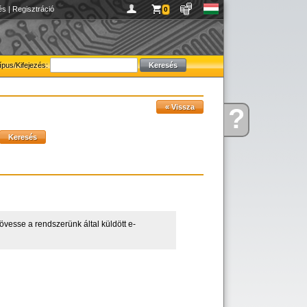
és
|
Regisztráció
0
ípus/Kifejezés:
?
Kérdése
van
 kövesse a rendszerünk által küldött e-