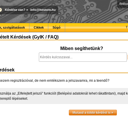
Belép
Kérdése van?
»
info@hestore.hu
T
, szolgáltatások
Cikkek
Súgó
telt Kérdések (GyIK / FAQ)
Miben segíthetünk?
érdések
kezem regisztrációval, de nem emlékszem a jelszavamra, mi a teendő?
sználja az „Elfelejtett jelszó” funkciót (Belépési adatoknál lehet rákattintani), majd
zereplő lépéseket.