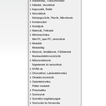
Induktivitás, Transzformátor
Kábelek, Vezetékek
Kapcsolók, Relék
Készülékek
Kishangszórók, Piezók, Mikrofonok
Kondenzátor
Kristályok
Matricák, Feliratok
Méréstechnika
Mini PC, ipari PC, tartozékok
Modulok
Modulvilág
Motorok, Ventilátorok, Fűtőelemek
Munkavédelmi eszközök
Műszerdobozok
Napelemek és tartozékok
NYÁK-ok
Okosotthon, Lakáselektronika
Oktatási eszközök
Optoelektronika
Peltier modulok
Pneumatika
Szenzorok
Szerelési segédanyagok
Szerszám és forrasztás