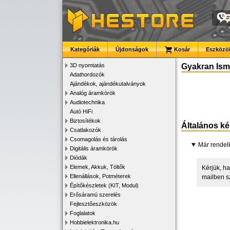
Kategóriák
Újdonságok
Kosár
Eszközök
3D nyomtatás
Gyakran Ismé
Adathordozók
Ajándékok, ajándékutalványok
Analóg áramkörök
Audiotechnika
Autó HiFi
Biztosítékok
Általános k
Csatlakozók
Csomagolás és tárolás
Már rendel
Digitális áramkörök
Diódák
Elemek, Akkuk, Töltők
Kérjük, ha
Ellenállások, Potméterek
mailben s
Építőkészletek (KIT, Modul)
Erősáramú szerelés
Fejlesztőeszközök
Foglalatok
Hobbielektronika.hu