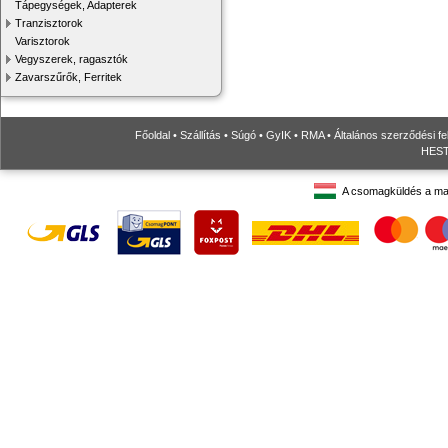
Tápegységek, Adapterek
Tranzisztorok
Varisztorok
Vegyszerek, ragasztók
Zavarszűrők, Ferritek
Főoldal
•
Szállítás
•
Súgó
•
GyIK
•
RMA
•
Általános szerződési fe
HESTO
A csomagküldés a ma