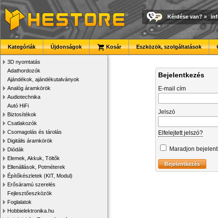
Kérdése van?
»
in
Kategóriák
Újdonságok
Kosár
Eszközök, szolgáltatások
3D nyomtatás
Adathordozók
Bejelentkezés
Ajándékok, ajándékutalványok
Analóg áramkörök
E-mail cím
Audiotechnika
Autó HiFi
Jelszó
Biztosítékok
Csatlakozók
Csomagolás és tárolás
Elfelejtett jelszó?
Digitális áramkörök
Maradjon bejelen
Diódák
Elemek, Akkuk, Töltők
Ellenállások, Potméterek
Építőkészletek (KIT, Modul)
Erősáramú szerelés
Fejlesztőeszközök
Foglalatok
Hobbielektronika.hu