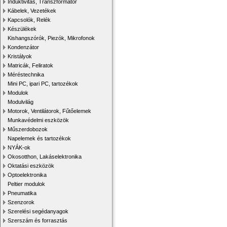
Induktivitás, Transzformátor
Kábelek, Vezetékek
Kapcsolók, Relék
Készülékek
Kishangszórók, Piezók, Mikrofonok
Kondenzátor
Kristályok
Matricák, Feliratok
Méréstechnika
Mini PC, ipari PC, tartozékok
Modulok
Modulvilág
Motorok, Ventilátorok, Fűtőelemek
Munkavédelmi eszközök
Műszerdobozok
Napelemek és tartozékok
NYÁK-ok
Okosotthon, Lakáselektronika
Oktatási eszközök
Optoelektronika
Peltier modulok
Pneumatika
Szenzorok
Szerelési segédanyagok
Szerszám és forrasztás