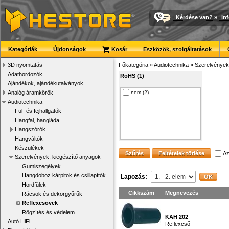
Kérdése van?
»
in
Kategóriák
Újdonságok
Kosár
Eszközök, szolgáltatások
3D nyomtatás
Főkategória
»
Audiotechnika
»
Szerelvények
Adathordozók
RoHS (1)
Ajándékok, ajándékutalványok
Analóg áramkörök
nem (2)
Audiotechnika
Fül- és fejhallgatók
Hangfal, hangláda
Hangszórók
Hangváltók
Készülékek
Az
Szerelvények, kiegészítő anyagok
Gumiszegélyek
Hangdoboz kárpitok és csillapítók
Lapozás:
Hordfülek
Cikkszám
Megnevezés
Rácsok és dekorgyűrűk
Reflexcsövek
Rögzítés és védelem
KAH 202
Autó HiFi
Reflexcső