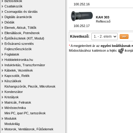
Biztosítékok
100.252.16
Csatlakozók
Csomagolás és tárolás
Digitális áramkörök
KAH 303
Reflexcső
Diódák
100.252.17
Elemek, Akkuk, Töltők
Ellenállások, Potméterek
Következő:
Építőkészletek (KIT, Modul)
Erősáramú szerelés
*
A megjelenített ár az
egyéni beállításnak 
Fejlesztőeszközök
Módosításához kattintson a fejléc
ikonjá
Foglalatok
Hobbielektronika.hu
Induktivitás, Transzformátor
Kábelek, Vezetékek
Kapcsolók, Relék
Készülékek
Kishangszórók, Piezók, Mikrofonok
Kondenzátor
Kristályok
Matricák, Feliratok
Méréstechnika
Mini PC, ipari PC, tartozékok
Modulok
Modulvilág
Motorok, Ventilátorok, Fűtőelemek