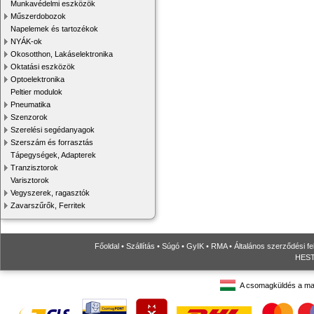
Munkavédelmi eszközök
Műszerdobozok
Napelemek és tartozékok
NYÁK-ok
Okosotthon, Lakáselektronika
Oktatási eszközök
Optoelektronika
Peltier modulok
Pneumatika
Szenzorok
Szerelési segédanyagok
Szerszám és forrasztás
Tápegységek, Adapterek
Tranzisztorok
Varisztorok
Vegyszerek, ragasztók
Zavarszűrők, Ferritek
Főoldal
•
Szállítás
•
Súgó
•
GyIK
•
RMA
•
Általános szerződési fe
HESTO
A csomagküldés a ma