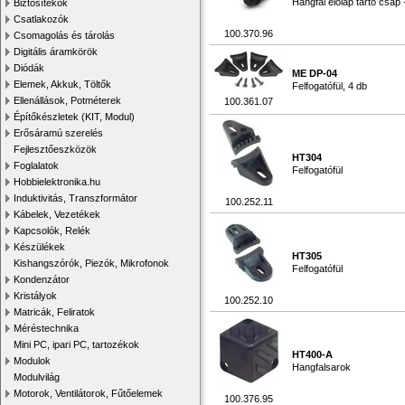
Hangfal előlap tartó csap
Biztosítékok
Csatlakozók
100.370.96
Csomagolás és tárolás
Digitális áramkörök
Diódák
ME DP-04
Elemek, Akkuk, Töltők
Felfogatófül, 4 db
Ellenállások, Potméterek
100.361.07
Építőkészletek (KIT, Modul)
Erősáramú szerelés
Fejlesztőeszközök
HT304
Foglalatok
Felfogatófül
Hobbielektronika.hu
Induktivitás, Transzformátor
100.252.11
Kábelek, Vezetékek
Kapcsolók, Relék
Készülékek
HT305
Kishangszórók, Piezók, Mikrofonok
Felfogatófül
Kondenzátor
Kristályok
100.252.10
Matricák, Feliratok
Méréstechnika
Mini PC, ipari PC, tartozékok
HT400-A
Modulok
Hangfalsarok
Modulvilág
Motorok, Ventilátorok, Fűtőelemek
100.376.95