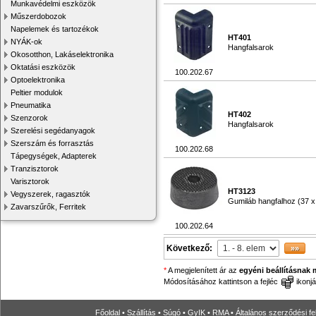
Munkavédelmi eszközök
Műszerdobozok
Napelemek és tartozékok
HT401
NYÁK-ok
Hangfalsarok
Okosotthon, Lakáselektronika
Oktatási eszközök
100.202.67
Optoelektronika
Peltier modulok
Pneumatika
HT402
Szenzorok
Hangfalsarok
Szerelési segédanyagok
Szerszám és forrasztás
100.202.68
Tápegységek, Adapterek
Tranzisztorok
Varisztorok
HT3123
Vegyszerek, ragasztók
Gumiláb hangfalhoz (37 
Zavarszűrők, Ferritek
100.202.64
Következő:
*
A megjelenített ár az
egyéni beállításnak 
Módosításához kattintson a fejléc
ikonjá
Főoldal
•
Szállítás
•
Súgó
•
GyIK
•
RMA
•
Általános szerződési fe