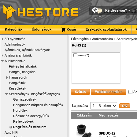
Kérdése van?
»
in
Kategóriák
Újdonságok
Kosár
Eszközök, szolgáltatások
3D nyomtatás
Főkategória
»
Audiotechnika
»
Szerelvények
Adathordozók
RoHS (1)
Ajándékok, ajándékutalványok
Analóg áramkörök
nem (7)
Audiotechnika
Fül- és fejhallgatók
Hangfal, hangláda
Hangszórók
Hangváltók
Készülékek
Az
Szerelvények, kiegészítő anyagok
Gumiszegélyek
Hangdoboz kárpitok és csillapítók
Lapozás:
Hordfülek
Cikkszám
Megnevezés
Rácsok és dekorgyűrűk
Reflexcsövek
Rögzítés és védelem
Autó HiFi
SPBUC-12