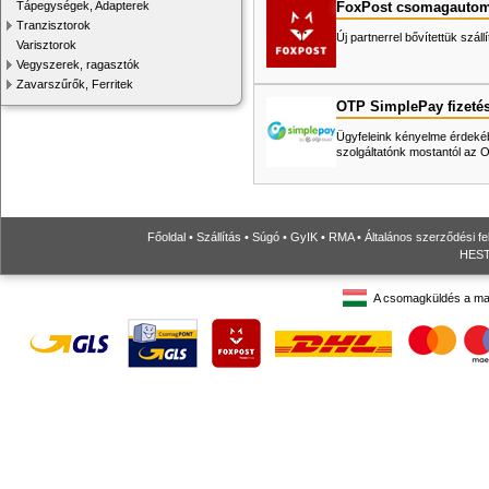
FoxPost csomagautom
Tápegységek, Adapterek
Tranzisztorok
Új partnerrel bővítettük száll
Varisztorok
Vegyszerek, ragasztók
Zavarszűrők, Ferritek
OTP SimplePay fizeté
Ügyfeleink kényelme érdekéb
szolgáltatónk mostantól az
Főoldal
•
Szállítás
•
Súgó
•
GyIK
•
RMA
•
Általános szerződési fe
HESTO
A csomagküldés a ma