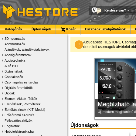
Kérdése van?
»
in
Kategóriák
Újdonságok
Kosár
Eszközök, szolgáltatások
3D nyomtatás
Modulvilág
3D nyomtató r
Új PLA filamen
A budapesti HESTORE CsomagPon
!
Adathordozók
értesített csomagok átvételét eb
Ajándékok, ajándékutalványok
Fejlesztés, szórakozás é
Kiváló minőségű, gyárilag
Kiváló árfekvésű, sok sz
Analóg áramkörök
Audiotechnika
Autó HiFi
Biztosítékok
Csatlakozók
Csomagolás és tárolás
Digitális áramkörök
Diódák
Elemek, Akkuk, Töltők
Megbízható la
Ellenállások, Potméterek
Építőkészletek (KIT, Modul)
Új, modern megjelenésű 
Erősáramú szerelés
Fejlesztőeszközök
Újdonságok
Foglalatok
Hobbielektronika.hu