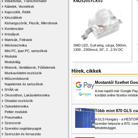
KM2520SYCK03
Induktivitás, Transzformátor
Kábelek, Vezetékek
Kapcsolók, Relék
Készülékek
Kishangszórók, Piezók, Mikrofonok
Kondenzátor
Kristályok
Matricák, Feliratok
Méréstechnika
SMD LED, Gull wing, sárga, 590nm,
1300...2300mcd, 20°, 2...2.5V DC
Mini PC, ipari PC, tartozékok
Modulok
Modulvilág
Motorok, Ventilátorok, Fűtőelemek
Hírek, cikkek
Munkavédelmi eszközök
Műszerdobozok
Mostantól fizethet Goo
Napelemek és tartozékok
NYÁK-ok
A mai naptól már Google Pay-
Okosotthon, Lakáselektronika
korábbi online fizetési mó
Oktatási eszközök
Optoelektronika
Több mint 870 GLS c
Peltier modulok
Pneumatika
A GLS Hungary - a HESTORE 
Szenzorok
üzembe helyezte a 870. cso
lefedettséggel.
Szerelési segédanyagok
Szerszám és forrasztás