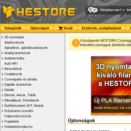
Kérdése van?
»
in
Kategóriák
Újdonságok
Kosár
Eszközök, szolgáltatások
3D nyomtatás
Megbízható la
3D nyomtató r
Modulvilág
A budapesti HESTORE CsomagPon
!
Adathordozók
értesített csomagok átvételét eb
Ajándékok, ajándékutalványok
Új, modern megjelenésű 
Kiváló minőségű, gyárilag
Fejlesztés, szórakozás é
Analóg áramkörök
Audiotechnika
Autó HiFi
Biztosítékok
Csatlakozók
Csomagolás és tárolás
Digitális áramkörök
Diódák
Elemek, Akkuk, Töltők
Új PLA filamen
Ellenállások, Potméterek
Építőkészletek (KIT, Modul)
Kiváló árfekvésű, sok sz
Erősáramú szerelés
Fejlesztőeszközök
Újdonságok
Foglalatok
Hobbielektronika.hu