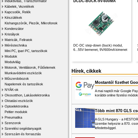
DCDC-BUCK-9V-600MA
Induktivitás, Transzformátor
Kábelek, Vezetékek
Kapcsolók, Relék
Készülékek
Kishangszórók, Piezók, Mikrofonok
Kondenzátor
Kristályok
Matricák, Feliratok
Méréstechnika
DC-DC step-down (buck) modul,
6...55V bemenet, 9V/600mA kimenet
Mini PC, ipari PC, tartozékok
Modulok
Modulvilág
Motorok, Ventilátorok, Fűtőelemek
Hírek, cikkek
Munkavédelmi eszközök
Műszerdobozok
Mostantól fizethet Goo
Napelemek és tartozékok
NYÁK-ok
A mai naptól már Google Pay-
Okosotthon, Lakáselektronika
korábbi online fizetési mó
Oktatási eszközök
Optoelektronika
Több mint 870 GLS c
Peltier modulok
Pneumatika
A GLS Hungary - a HESTORE 
Szenzorok
üzembe helyezte a 870. cso
lefedettséggel.
Szerelési segédanyagok
Szerszám és forrasztás