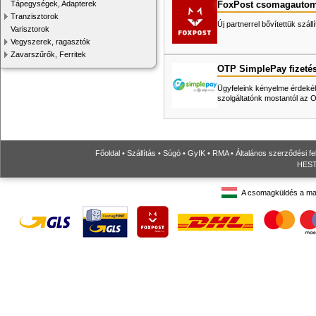
FoxPost csomagautom
Tápegységek, Adapterek
Tranzisztorok
Új partnerrel bővítettük száll
Varisztorok
Vegyszerek, ragasztók
Zavarszűrők, Ferritek
OTP SimplePay fizeté
Ügyfeleink kényelme érdekéb
szolgáltatónk mostantól az
Főoldal
•
Szállítás
•
Súgó
•
GyIK
•
RMA
•
Általános szerződési fe
HESTO
A csomagküldés a ma