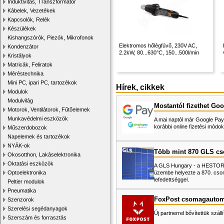
Induktivitás, Transzformátor
Kábelek, Vezetékek
Kapcsolók, Relék
Készülékek
Kishangszórók, Piezók, Mikrofonok
Elektromos hőlégfúvő, 230V AC,
Kondenzátor
2.2kW, 80...630°C, 150...500l/min
Kristályok
Matricák, Feliratok
Méréstechnika
Mini PC, ipari PC, tartozékok
Hírek, cikkek
Modulok
Modulvilág
Mostantól fizethet Goo
Motorok, Ventilátorok, Fűtőelemek
Munkavédelmi eszközök
A mai naptól már Google Pay-
korábbi online fizetési mó
Műszerdobozok
Napelemek és tartozékok
NYÁK-ok
Több mint 870 GLS c
Okosotthon, Lakáselektronika
Oktatási eszközök
A GLS Hungary - a HESTORE 
üzembe helyezte a 870. cso
Optoelektronika
lefedettséggel.
Peltier modulok
Pneumatika
FoxPost csomagautom
Szenzorok
Szerelési segédanyagok
Új partnerrel bővítettük száll
Szerszám és forrasztás