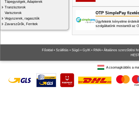
Tápegységek, Adapterek
Tranzisztorok
OTP SimplePay fizeté
Varisztorok
Vegyszerek, ragasztók
Ügyfeleink kényelme érdekéb
Zavarszűrők, Ferritek
szolgáltatónk mostantól az
Főoldal
•
Szállítás
•
Súgó
•
GyIK
•
RMA
•
Általános szerződési fe
HESTO
A csomagküldés a ma