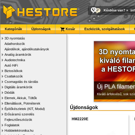
Kérdése van?
»
in
Megbízható la
3D nyomtató r
Modulvilág
Kategóriák
Újdonságok
Kosár
Eszközök, szolgáltatások
Új, modern megjelenésű 
Kiváló minőségű, gyárilag
Fejlesztés, szórakozás é
3D nyomtatás
Adathordozók
Ajándékok, ajándékutalványok
Analóg áramkörök
Audiotechnika
Autó HiFi
Biztosítékok
Csatlakozók
Csomagolás és tárolás
Új PLA filamen
Digitális áramkörök
Diódák
Kiváló árfekvésű, sok sz
Elemek, Akkuk, Töltők
Ellenállások, Potméterek
Újdonságok
Építőkészletek (KIT, Modul)
Erősáramú szerelés
HM2220E
Fejlesztőeszközök
Foglalatok
Hobbielektronika.hu