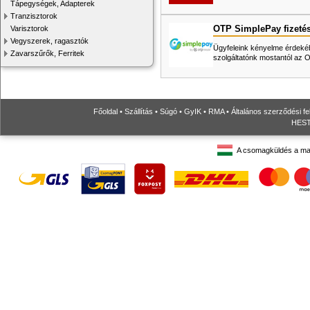
Tápegységek, Adapterek
Tranzisztorok
OTP SimplePay fizeté
Varisztorok
Vegyszerek, ragasztók
Ügyfeleink kényelme érdekéb
Zavarszűrők, Ferritek
szolgáltatónk mostantól az
Főoldal
•
Szállítás
•
Súgó
•
GyIK
•
RMA
•
Általános szerződési fe
HESTO
A csomagküldés a ma