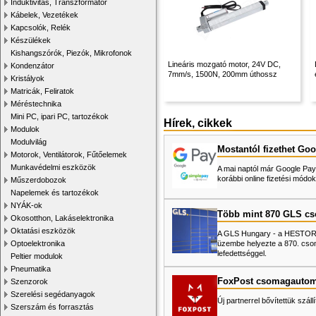
Induktivitás, Transzformátor
Kábelek, Vezetékek
Kapcsolók, Relék
Készülékek
Kishangszórók, Piezók, Mikrofonok
Lineáris mozgató motor, 24V DC,
Kondenzátor
7mm/s, 1500N, 200mm úthossz
Kristályok
Matricák, Feliratok
Méréstechnika
Mini PC, ipari PC, tartozékok
Hírek, cikkek
Modulok
Modulvilág
Mostantól fizethet Goo
Motorok, Ventilátorok, Fűtőelemek
Munkavédelmi eszközök
A mai naptól már Google Pay-
korábbi online fizetési mó
Műszerdobozok
Napelemek és tartozékok
NYÁK-ok
Több mint 870 GLS c
Okosotthon, Lakáselektronika
Oktatási eszközök
A GLS Hungary - a HESTORE 
üzembe helyezte a 870. cso
Optoelektronika
lefedettséggel.
Peltier modulok
Pneumatika
FoxPost csomagautom
Szenzorok
Szerelési segédanyagok
Új partnerrel bővítettük száll
Szerszám és forrasztás