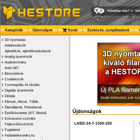
Kérdése van?
»
in
Megbízható la
Modulvilág
3D nyomtató r
Kategóriák
Újdonságok
Kosár
Eszközök, szolgáltatások
Új, modern megjelenésű 
Fejlesztés, szórakozás é
Kiváló minőségű, gyárilag
3D nyomtatás
Adathordozók
Ajándékok, ajándékutalványok
Analóg áramkörök
Audiotechnika
Autó HiFi
Biztosítékok
Csatlakozók
Csomagolás és tárolás
Új PLA filamen
Digitális áramkörök
Diódák
Kiváló árfekvésű, sok sz
Elemek, Akkuk, Töltők
Ellenállások, Potméterek
Újdonságok
Építőkészletek (KIT, Modul)
Erősáramú szerelés
LABD-24-7-1500-200
Fejlesztőeszközök
Foglalatok
Hobbielektronika.hu