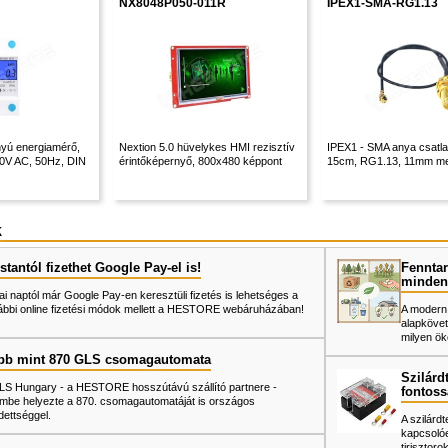
NX8048P050-011R
IPEX1-SMA-RG1.13
nyú energiamérő,
Nextion 5.0 hüvelykes HMI rezisztív
IPEX1 - SMA anya csatla
30V AC, 50Hz, DIN
érintőképernyő, 800x480 képpont
15cm, RG1.13, 11mm m
k
tantól fizethet Google Pay-el is!
Fenntar
minden
ai naptól már Google Pay-en keresztüli fizetés is lehetséges a
ábbi online fizetési módok mellett a HESTORE webáruházában!
A modern
alapkövet
milyen ök
bb mint 870 GLS csomagautomata
Szilárd
LS Hungary - a HESTORE hosszútávú szállító partnere -
fontoss
mbe helyezte a 870. csomagautomatáját is országos
dettséggel.
A szilárd
kapcsoló
tiriszto