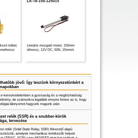
LA-T8-150-125015
kozó kábel,
Lineáris mozgató motor, 150mm
enethossz
úthossz, 12V DC, 50N, 15mm/s
thatóbb jövő: Így teszünk környezetünkért a
napokban
 e-kereskedelemben a gyorsaság és a megbízhatóság
elmény, de számunkra legalább ennyire fontos az is, hogy
ológiai lábnyomot hagyunk magunk után.
test relék (SSR) és a snubber-körök
ága, tervezése
test relék (Solid State Relay, SSR) félvezető alapú
eszközök, amelyek mechanikus érintkezők helyett
rokat (TRIAC, SCR) vagy MOSFET-eket használnak a