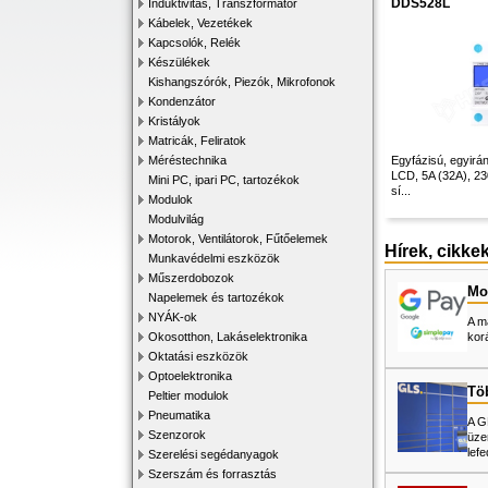
DDS528L
Induktivitás, Transzformátor
Kábelek, Vezetékek
Kapcsolók, Relék
Készülékek
Kishangszórók, Piezók, Mikrofonok
Kondenzátor
Kristályok
Matricák, Feliratok
Méréstechnika
Egyfázisú, egyirá
LCD, 5A (32A), 2
Mini PC, ipari PC, tartozékok
sí...
Modulok
Modulvilág
Motorok, Ventilátorok, Fűtőelemek
Hírek, cikke
Munkavédelmi eszközök
Műszerdobozok
Mos
Napelemek és tartozékok
NYÁK-ok
A m
Okosotthon, Lakáselektronika
kor
Oktatási eszközök
Optoelektronika
Tö
Peltier modulok
Pneumatika
A G
Szenzorok
üze
lefe
Szerelési segédanyagok
Szerszám és forrasztás