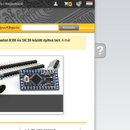
és
|
Regisztráció
0
ípus/Kifejezés:
ton 8:00 és 16:30 között nyitva tart
. A már
?
figyelmébe ajánljuk!
Kérdése
van