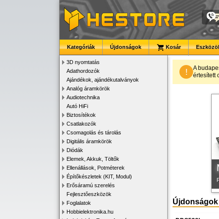
Kategóriák
Újdonságok
Kosár
Eszközök
3D nyomtatás
A budape
!
Adathordozók
értesítet
Ajándékok, ajándékutalványok
K
Analóg áramkörök
Audiotechnika
Autó HiFi
Biztosítékok
Csatlakozók
Csomagolás és tárolás
Digitális áramkörök
Diódák
Elemek, Akkuk, Töltők
Ellenállások, Potméterek
Építőkészletek (KIT, Modul)
Erősáramú szerelés
Fejlesztőeszközök
Újdonságok
Foglalatok
Hobbielektronika.hu