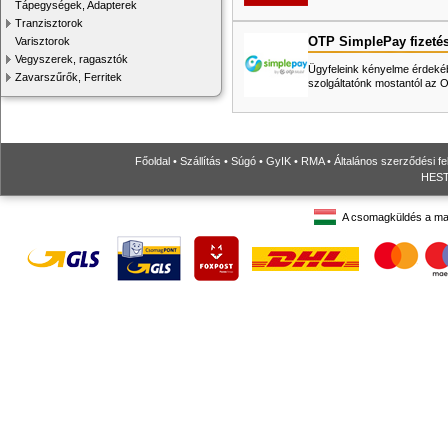
Tápegységek, Adapterek
Tranzisztorok
OTP SimplePay fizeté
Varisztorok
Vegyszerek, ragasztók
Ügyfeleink kényelme érdekéb
Zavarszűrők, Ferritek
szolgáltatónk mostantól az
Főoldal
•
Szállítás
•
Súgó
•
GyIK
•
RMA
•
Általános szerződési fe
HESTO
A csomagküldés a ma