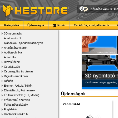
Kérdése van?
»
in
Megbízható la
Modulvilág
Új PLA filamen
Kategóriák
Újdonságok
Kosár
Eszközök, szolgáltatások
Új, modern megjelenésű 
Fejlesztés, szórakozás é
Kiváló árfekvésű, sok sz
3D nyomtatás
Adathordozók
Ajándékok, ajándékutalványok
Analóg áramkörök
Audiotechnika
Autó HiFi
Biztosítékok
Csatlakozók
Csomagolás és tárolás
3D nyomtató r
Digitális áramkörök
Diódák
Kiváló minőségű, gyárilag
Elemek, Akkuk, Töltők
Ellenállások, Potméterek
Újdonságok
Építőkészletek (KIT, Modul)
Erősáramú szerelés
VL53L1X-M
Fejlesztőeszközök
Foglalatok
Hobbielektronika.hu