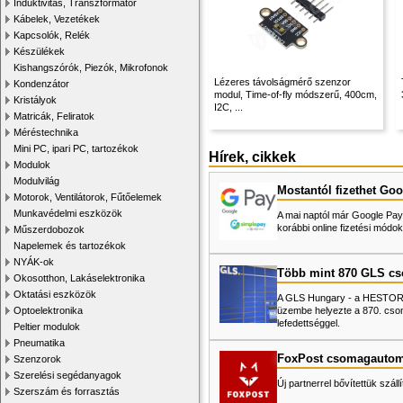
Induktivitás, Transzformátor
Kábelek, Vezetékek
Kapcsolók, Relék
Készülékek
Kishangszórók, Piezók, Mikrofonok
Lézeres távolságmérő szenzor
Kondenzátor
modul, Time-of-fly módszerű, 400cm,
Kristályok
I2C, ...
Matricák, Feliratok
Méréstechnika
Mini PC, ipari PC, tartozékok
Hírek, cikkek
Modulok
Modulvilág
Mostantól fizethet Goo
Motorok, Ventilátorok, Fűtőelemek
Munkavédelmi eszközök
A mai naptól már Google Pay-
korábbi online fizetési mó
Műszerdobozok
Napelemek és tartozékok
NYÁK-ok
Több mint 870 GLS c
Okosotthon, Lakáselektronika
Oktatási eszközök
A GLS Hungary - a HESTORE 
üzembe helyezte a 870. cso
Optoelektronika
lefedettséggel.
Peltier modulok
Pneumatika
FoxPost csomagautom
Szenzorok
Szerelési segédanyagok
Új partnerrel bővítettük száll
Szerszám és forrasztás